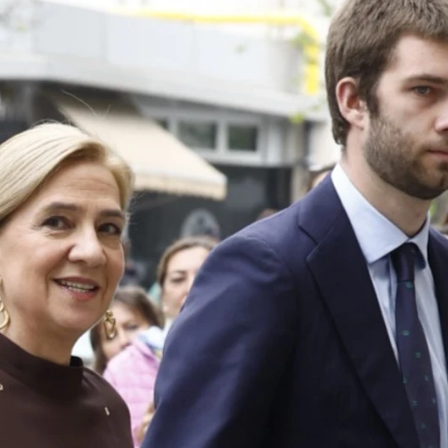
ngarin al rey Juan Carlos junto a la infanta Elena 
Whatsapp
Facebook
X
Flipboa
11:58