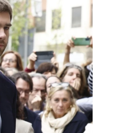
y Simoneta Gómez-Acebo
rd