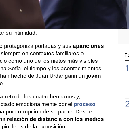
an Valentín Urdangarin y de Borbón
, el
ristina e Iñaki Urdangarin, cumple 26 años.
bros de su familia, su vida se desarrolla
ejos del mundo mediático y con una clara
r su intimidad.
o protagoniza portadas y sus
apariciones
 siempre en contextos familiares o
L
ció como uno de los nietos más visibles
ina Sofía, el tiempo y los acontecimientos
a han hecho de Juan Urdangarin un
joven
e.
screto
de los cuatro hermanos y,
ectado emocionalmente por el
proceso
na por corrupción de su padre. Desde
una
relación de distancia con los medios
pio, lejos de la exposición.