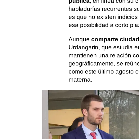
pública
, en línea con su 
habladurías recurrentes so
es que no existen indicio
esa posibilidad a corto pla
Aunque
comparte ciuda
Urdangarin, que estudia e
mantienen una relación cot
geográficamente, se reún
como este último agosto en
materna.