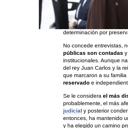
Este 29 de septiembre,
Ju
hijo mayor de la infanta C
A diferencia de otros miem
con un
perfil más bajo
, l
determinación por preserva
No concede entrevistas, n
públicas son contadas
y
institucionales. Aunque na
del rey Juan Carlos y la re
que marcaron a su famili
reservado
e independient
Se le considera
el más di
probablemente, el más af
judicial
y posterior conde
entonces, ha mantenido 
y ha elegido un camino pro