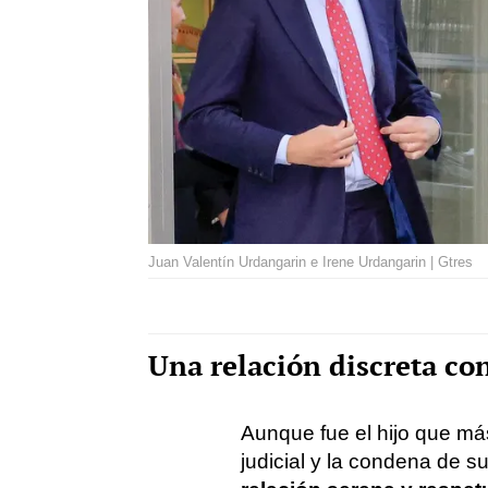
Juan Valentín Urdangarin e Irene Urdangarin | Gtres
Una relación discreta co
Aunque fue el hijo que má
judicial y la condena de 