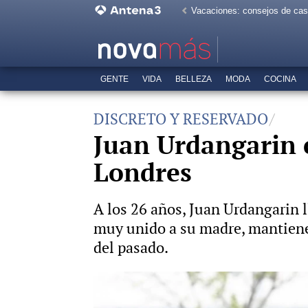
Vacaciones: consejos de ca
GENTE
VIDA
BELLEZA
MODA
COCINA
DISCRETO Y RESERVADO
Juan Urdangarin c
Londres
A los 26 años, Juan Urdangarin l
muy unido a su madre, mantiene v
del pasado.