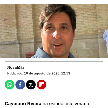
Europa Press
La extraña foto con la que ha reaparecido
Cayetano Rivera en redes sociales:
tapándose la cara tras su polémica
NovaMás
Publicado:
10 de agosto de 2025, 12:53
Whatsapp
Facebook
X
Flipboard
Cayetano Rivera
ha estado este verano