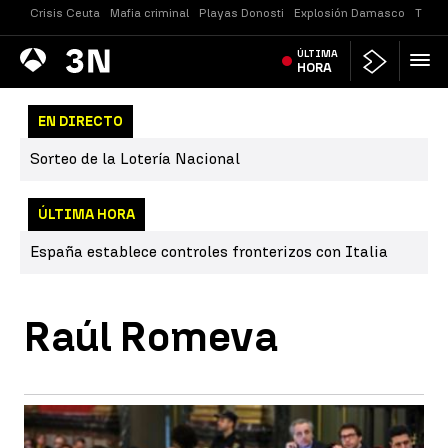
Crisis Ceuta
Mafia criminal
Playas Donosti
Explosión Damasco
Tirot
Antena
ÚLTIMA
Noticias
3
HORA
EN DIRECTO
Sorteo de la Lotería Nacional
ÚLTIMA HORA
España establece controles fronterizos con Italia
Raúl Romeva