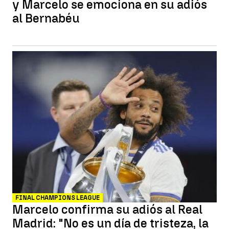
y Marcelo se emociona en su adiós
al Bernabéu
FINAL CHAMPIONS LEAGUE
Marcelo confirma su adiós al Real
Madrid: "No es un día de tristeza, la