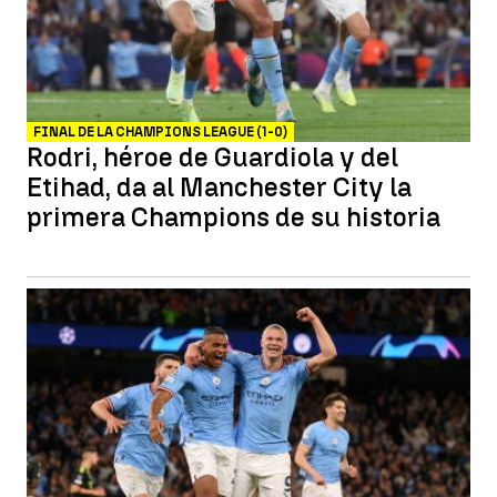
FINAL DE LA CHAMPIONS LEAGUE (1-0)
Rodri, héroe de Guardiola y del
Etihad, da al Manchester City la
primera Champions de su historia