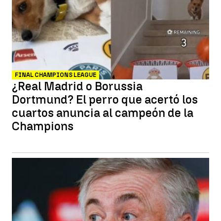
FINAL CHAMPIONS LEAGUE
¿Real Madrid o Borussia
Dortmund? El perro que acertó los
cuartos anuncia al campeón de la
Champions