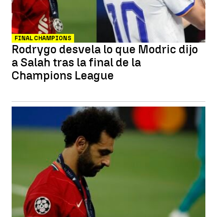
FINAL CHAMPIONS
Rodrygo desvela lo que Modric dijo
a Salah tras la final de la
Champions League