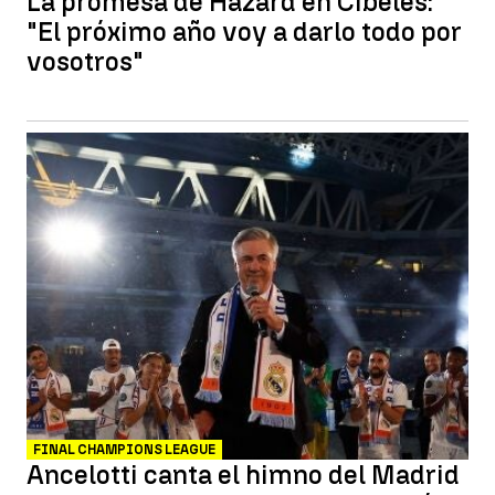
La promesa de Hazard en Cibeles:
"El próximo año voy a darlo todo por
vosotros"
FINAL CHAMPIONS LEAGUE
Ancelotti canta el himno del Madrid