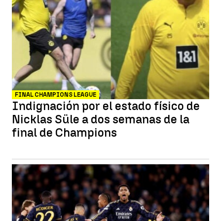
FINAL CHAMPIONS LEAGUE
Indignación por el estado físico de
Nicklas Süle a dos semanas de la
final de Champions