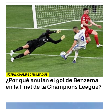
FINAL CHAMPIONS LEAGUE
¿Por qué anulan el gol de Benzema
en la final de la Champions League?