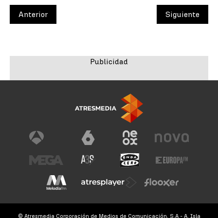
Anterior
Siguiente
© Atresmedia Corporación de Medios de Comunicación, S.A - A. Isla