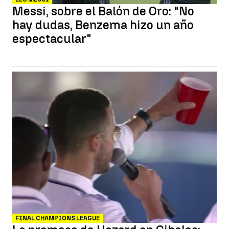
Messi, sobre el Balón de Oro: "No
hay dudas, Benzema hizo un año
espectacular"
FINAL CHAMPIONS LEAGUE