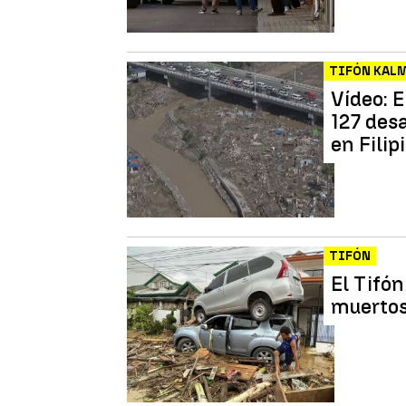
TIFÓN KAL
Vídeo: E
127 des
en Filip
TIFÓN
El Tifó
muertos