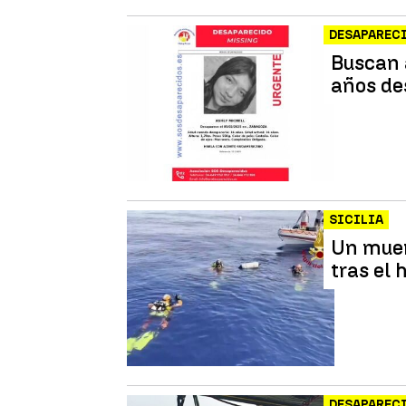
DESAPAREC
Buscan 
años de
SICILIA
Un muer
tras el 
DESAPAREC