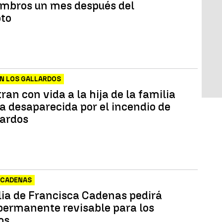
ombros un mes después del
to
N LOS GALLARDOS
an con vida a la hija de la familia
ca desaparecida por el incendio de
lardos
 CADENAS
lia de Francisca Cadenas pedirá
 permanente revisable para los
os