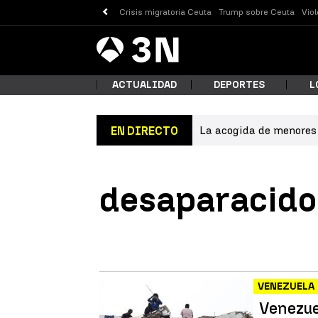
Crisis migratoria Ceuta
Trump sobre Ceuta
Vio
Antena
Noticias
3
ACTUALIDAD
DEPORTES
L
La acogida de menores 
EN DIRECTO
¿Qué
desaparacido
VENEZUELA
Busc
Venezue