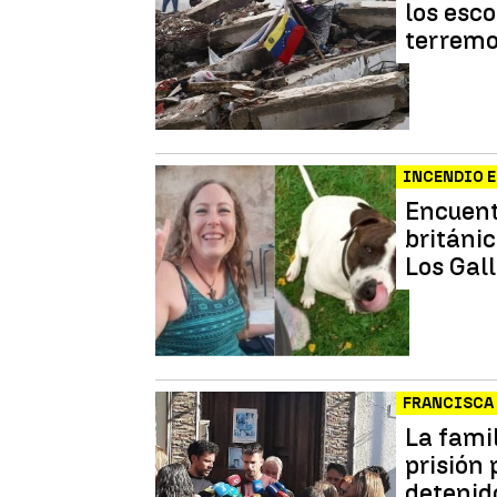
los esc
terremo
INCENDIO E
Encuentr
británi
Los Gal
FRANCISCA
La fami
prisión
detenid