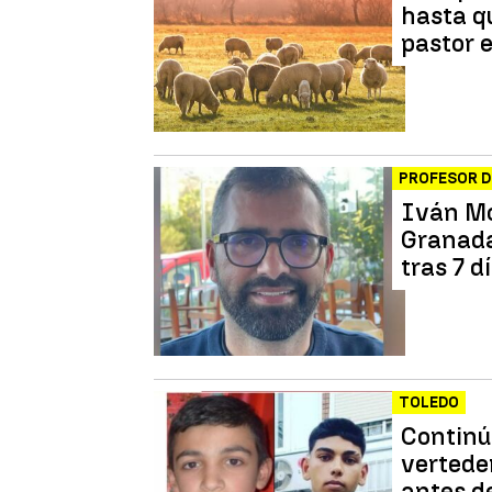
hasta q
pastor 
PROFESOR 
Iván Mo
Granada
tras 7 
TOLEDO
Continú
verteder
antes de