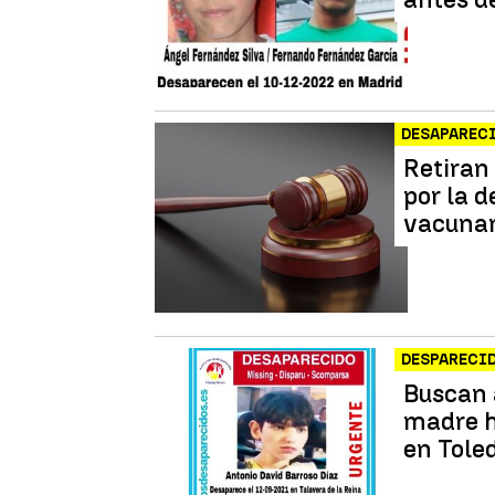
DESAPAREC
Retiran
por la d
vacunar
DESPARECI
Buscan a
madre h
en Tole