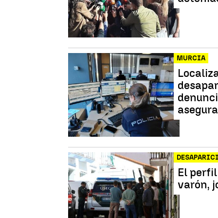
MURCIA
Localiz
desapar
denunci
asegura
DESAPARIC
El perfi
varón, j