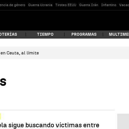
lencia de género
Guerra Ucrania
Tiroteo EEUU
Guerra Irán
Infantino
Vacac
OTERÍAS
TIEMPO
PROGRAMAS
MULTIME
en Ceuta, al límite
 estás buscando?
s
ar
la sigue buscando víctimas entre