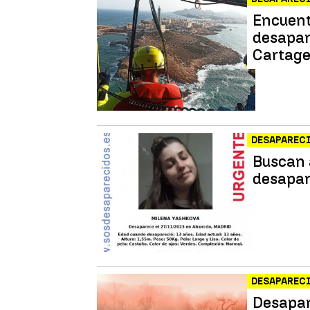
Encuent
desapar
Cartag
DESAPAREC
Buscan 
desapar
DESAPAREC
Desapar