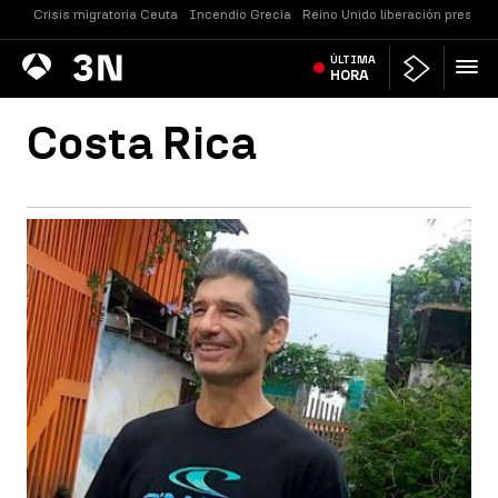
Crisis migratoria Ceuta
Incendio Grecia
Reino Unido liberación presos
Antena
ÚLTIMA
Noticias
3
HORA
Costa Rica