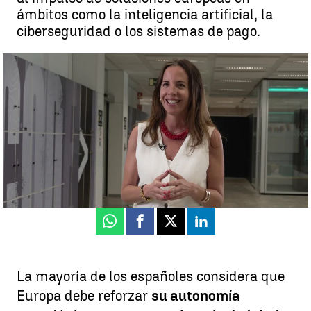
ámbitos como la inteligencia artificial, la
ciberseguridad o los sistemas de pago.
Isabel Salazar, directora general de Fundación Telefónica
Beatriz García
Publicado:
08 de julio de 2026, 12:31
Whatsapp
Facebook
X
Linkedin
La mayoría de los españoles considera que
Europa debe reforzar
su autonomía