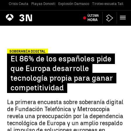
Crisis Ceuta
Playas Donosti
Explosión Damasco
Tiroteo escuela Tailandi
Antena
ÚLTIMA
Noticias
3
HORA
SOBERANÍA DIGITAL
El 86% de los españoles pide
que Europa desarrolle
tecnología propia para ganar
competitividad
La primera encuesta sobre soberanía digital
de Fundación Telefónica y Metroscopia
revela una preocupación por la dependencia
tecnológica de Europa y un amplio respaldo
al impulso de soluciones europeas en