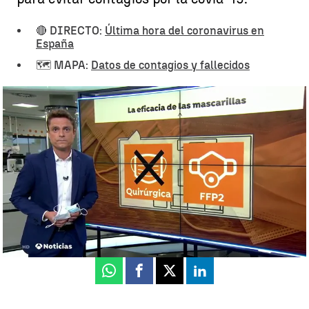
🔴 DIRECTO:
Última hora del coronavirus en
España
🗺️ MAPA:
Datos de contagios y fallecidos
Investigadores ponen en duda la protección de la mascarilla
quirúrgica frente al coronavirus en espacios cerrados |
NUEVA
MASCARILLAS
Antena 3 Noticias
Actualizado:
06 de noviembre de 2020, 18:20
Publicado:
06 de noviembre de 2020, 16:53
Whatsapp
Facebook
X
Linkedin