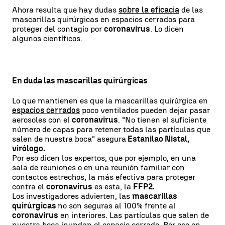
Ahora resulta que hay dudas
sobre la eficacia
de las
mascarillas quirúrgicas en espacios cerrados para
proteger del contagio por
coronavirus
. Lo dicen
algunos científicos.
En duda las mascarillas quirúrgicas
Lo que mantienen es que la mascarillas quirúrgica en
espacios cerrados
poco ventilados pueden dejar pasar
aerosoles
con el
coronavirus
. "No tienen el suficiente
número de capas para retener todas las partículas que
salen de nuestra boca" asegura
Estanilao Nistal,
virólogo.
Por eso dicen los expertos, que por ejemplo, en una
sala de reuniones o en una reunión familiar con
contactos estrechos, la más efectiva para proteger
contra el
coronavirus
es esta, la
FFP2.
Los investigadores advierten, las
mascarillas
quirúrgicas
no son seguras al 100% frente al
coronavirus
en interiores. Las partículas que salen de
nuestra boca inundan el espacio cerrado. Por eso en