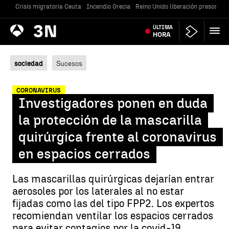
Crisis migratoria Ceuta
Incendio Grecia
Reino Unido liberación presos
Gu
Antena
ÚLTIMA
Noticias
3
HORA
sociedad
Sucesos
CORONAVIRUS
Investigadores ponen en duda
la protección de la mascarilla
quirúrgica frente al coronavirus
en espacios cerrados
Las mascarillas quirúrgicas dejarían entrar
aerosoles por los laterales al no estar
fijadas como las del tipo FPP2. Los expertos
recomiendan ventilar los espacios cerrados
para evitar contagios por la covid-19.