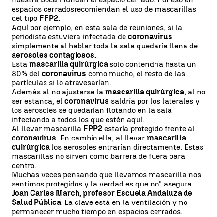
espacios cerrados
recomiendan el uso de mascarillas
del tipo
FFP2.
Aquí por ejemplo, en esta sala de reuniones, si la
periodista estuviera infectada de
coronavirus
simplemente al hablar toda la sala quedaría llena de
aerosoles contagiosos.
Esta
mascarilla quirúrgica
solo contendría hasta un
80% del
coronavirus
como mucho, el resto de las
partículas si lo atravesarían.
Además al no ajustarse la
mascarilla quirúrgica
, al no
ser estanca, el
coronavirus
saldría por los laterales y
los aerosoles se quedarían flotando en la sala
infectando a todos los que estén aquí.
Al llevar mascarilla
FPP2
estaría protegido frente al
coronavirus
. En cambio ella, al llevar
mascarilla
quirúrgica
los aerosoles entrarían directamente. Estas
mascarillas no sirven como barrera de fuera para
dentro.
Muchas veces pensando que llevamos mascarilla nos
sentimos protegidos y la verdad es que no" asegura
Joan Carles March, profesor
Escuela Andaluza de
Salud Pública.
L
a clave está en la ventilación y no
permanecer mucho tiempo en espacios cerrados.