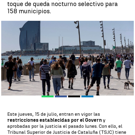
toque de queda nocturno selectivo para
158 municipios.
Las restricciones para frenar el avance del coronavirus en
Cataluña entran en vigor este jueves |
Efe
Antena 3 Noticias
Publicado:
15 de julio de 2021, 15:04
Whatsapp
Facebook
X
Linkedin
Este jueves, 15 de julio, entran en vigor las
restricciones establecidas por el Govern
y
aprobadas por la justicia el pasado lunes. Con ello, el
Tribunal Superior de Justicia de Cataluña (TSJC) tiene