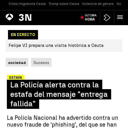
Crisis migratoria Ceuta
Trump sobre Ceuta
Violencia de género
Guerra
Antena
ÚLTIMA
Noticias
3
HORA
EN DIRECTO
Felipe VI prepara una visita histórica a Ceuta
sociedad
Sucesos
ESTAFA
La Policía alerta contra la
estafa del mensaje "entrega
fallida"
La Policía Nacional ha advertido contra un
nuevo fraude de 'phishing', del que se han