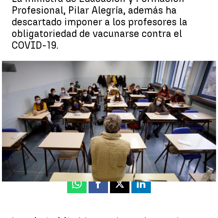
Profesional, Pilar Alegría, además ha
descartado imponer a los profesores la
obligatoriedad de vacunarse contra el
COVID-19.
La ministra de Educación, Pilar Alegría, apuesta por la
presencialidad total en la vuelta al cole |
EFE
Antena 3 Noticias
Actualizado:
09 de agosto de 2021, 16:46
Publicado:
09 de agosto de 2021, 13:10
Whatsapp
Facebook
X
Linkedin