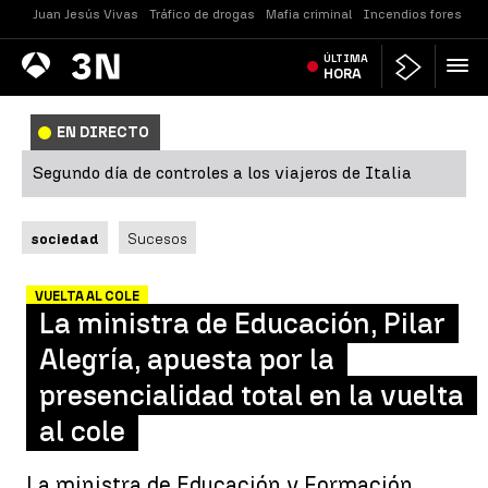
Juan Jesús Vivas
Tráfico de drogas
Mafia criminal
Incendios forestale
Antena
ÚLTIMA
Noticias
3
HORA
EN DIRECTO
Segundo día de controles a los viajeros de Italia
sociedad
Sucesos
VUELTA AL COLE
La ministra de Educación, Pilar
Alegría, apuesta por la
presencialidad total en la vuelta
al cole
La ministra de Educación y Formación