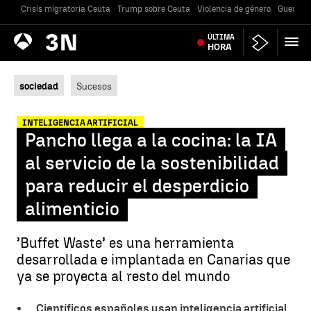
Crisis migratoria Ceuta
Trump sobre Ceuta
Violencia de género
Guerra U
Antena
ÚLTIMA
Noticias
3
HORA
sociedad
Sucesos
INTELIGENCIA ARTIFICIAL
Pancho llega a la cocina: la IA
al servicio de la sostenibilidad
para reducir el desperdicio
alimenticio
’Buffet Waste’ es una herramienta
desarrollada e implantada en Canarias que
ya se proyecta al resto del mundo
Científicos españoles usan inteligencia artificial