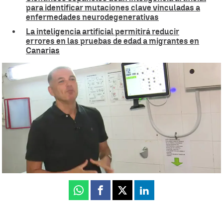
para identificar mutaciones clave vinculadas a
enfermedades neurodegenerativas
La inteligencia artificial permitirá reducir
errores en las pruebas de edad a migrantes en
Canarias
Pancho llega a la cocina: la IA al servicio de la sostenibilidad para
reducir el desperdicio alimenticio
Déborah Sabina
Publicado:
24 de octubre de 2025, 12:11
Whatsapp
Facebook
X
Linkedin