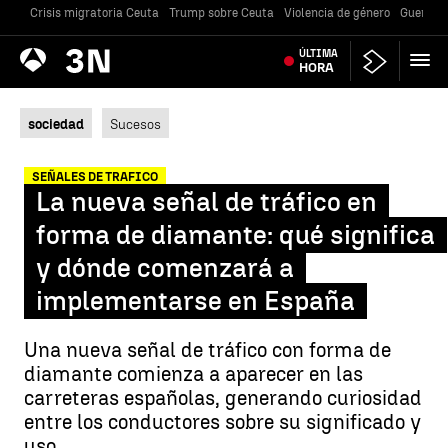
Crisis migratoria Ceuta
Trump sobre Ceuta
Violencia de género
Guerra U
Antena
ÚLTIMA
Noticias
3
HORA
sociedad
Sucesos
SEÑALES DE TRAFICO
La nueva señal de tráfico en
forma de diamante: qué significa
y dónde comenzará a
implementarse en España
Una nueva señal de tráfico con forma de
diamante comienza a aparecer en las
carreteras españolas, generando curiosidad
entre los conductores sobre su significado y
uso.