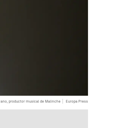
ano, productor musical de Malinche
Europa Press