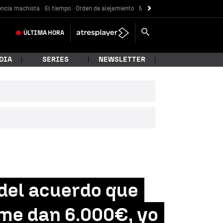
encia machista
El tiempo
Orden de alejamiento
Messi
ÚLTIMA
HORA
DIA
SERIES
NEWSLETTER
del acuerdo que
 me dan 6.000€, yo