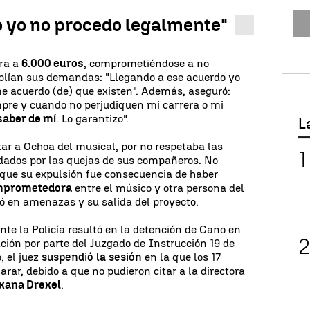
o yo no procedo legalmente"
fra a
6.000 euros
, comprometiéndose a no
plían sus demandas: "Llegando a ese acuerdo yo
e acuerdo (de) que existen". Además, aseguró:
mpre y cuando no perjudiquen mi carrera o mi
saber de mí
. Lo garantizo".
L
tar a Ochoa del musical, por no respetaba las
dados por las quejas de sus compañeros. No
e que su expulsión fue consecuencia de haber
omprometedora
entre el músico y otra persona del
vó en amenazas y su salida del proyecto.
te la Policía resultó en la detención de Cano en
gación por parte del Juzgado de Instrucción 19 de
, el juez
suspendió la sesión
en la que los 17
rar, debido a que no pudieron citar a la directora
xana Drexel
.