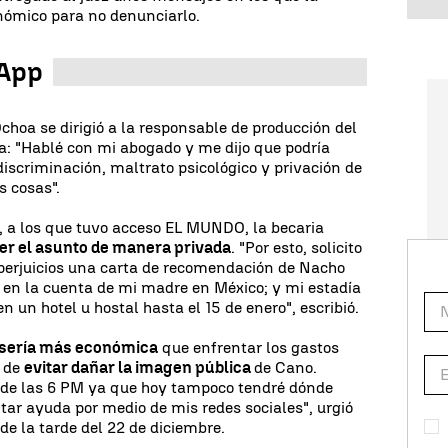
nómico para no denunciarlo.
sApp
choa se dirigió a la responsable de producción del
a: "Hablé con mi abogado y me dijo que podría
iscriminación, maltrato psicológico y privación de
s cosas".
 a los que tuvo acceso EL MUNDO, la becaria
ver el asunto de manera privada
. "Por esto, solicito
 perjuicios una carta de recomendación de Nacho
 en la cuenta de mi madre en México; y mi estadía
 un hotel u hostal hasta el 15 de enero", escribió.
 sería más económica
que enfrentar los gastos
s de
evitar dañar la imagen pública
de Cano.
 de las 6 PM ya que hoy tampoco tendré dónde
ar ayuda por medio de mis redes sociales", urgió
de la tarde del 22 de diciembre.