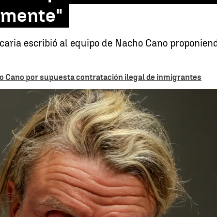
lmente"
ecaria escribió al equipo de Nacho Cano proponie
ho Cano por supuesta contratación ilegal de inmigrantes