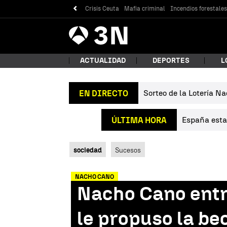
Crisis Ceuta
Mafia criminal
Incendios forestale
Antena
Noticias
3
ACTUALIDAD
DEPORTES
L
Sorteo de la Lotería Na
EN DIRECTO
¿Qué
España estab
ÚLTIMA HORA
sociedad
Sucesos
NACHO CANO
Nacho Cano entr
Bus
le propuso la be