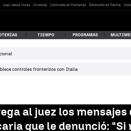
s
Juan Jesús Vivas
Vivienda
Controles en fronteras
Detención en Palma
Viol
OTERÍAS
TIEMPO
PROGRAMAS
MULTIME
cional
 estás buscando?
lece controles fronterizos con Italia
ega al juez los mensajes 
car
caria que le denunció: "Si