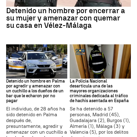
VIOLENCIA MACHISTA
Detenido un hombre por encerrar a
su mujer y amenazar con quemar
su casa en Vélez-Málaga
Detención
Narcotrafico
Detenido un hombre en Palma
La Policía Nacional
por agredir y amenazar con
desarticula una de las
un cuchillo a los dueños de un
mayores organizaciones
bar que le echaron por no
criminales dedicada al tráfico
pagar
de hachís asentada en España
El individuo, de 28 años ha
Se ha detenido a 57
sido detenido en Palma
personas, Madrid (45),
después de,
Guadalajara (2), Burgos (1),
presuntamente, agredir y
Almería (1), Málaga (3) y
amenazar con un cuchillo a
Valencia (5), por los delitos