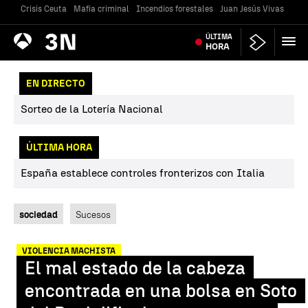
Crisis Ceuta
Mafia criminal
Incendios forestales
Juan Jesús Vivas
Vivi
Antena
ÚLTIMA
Noticias
3
HORA
EN DIRECTO
Sorteo de la Lotería Nacional
ÚLTIMA HORA
España establece controles fronterizos con Italia
sociedad
Sucesos
VIOLENCIA MACHISTA
El mal estado de la cabeza
encontrada en una bolsa en Soto