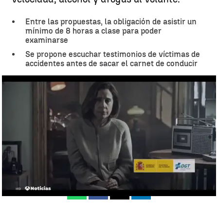
Entre las propuestas, la obligación de asistir un
mínimo de 8 horas a clase para poder
examinarse
Se propone escuchar testimonios de víctimas de
accidentes antes de sacar el carnet de conducir
La DGT propone que para sacar el carnet sea obligatorio escuchar
testimonios de víctimas de accidentes |
Antena 3 Noticias
Madrid
Antena 3 Noticias
Publicado:
18 de noviembre de 2019, 16:23
Whatsapp
Facebook
X
Linkedin