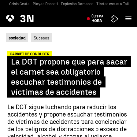
Crisis Ceuta
Playas Donosti
Explosión Damasco
Tiroteo escuela Tailandi
Antena
ÚLTIMA
Noticias
3
HORA
sociedad
Sucesos
CARNET DE CONDUCIR
La DGT propone que para sacar
el carnet sea obligatorio
escuchar testimonios de
víctimas de accidentes
La DGT sigue luchando para reducir los
accidentes y propone escuchar testimonios
de víctimas de accidentes para concienciar
de los peligros de distracciones o exceso de
velocidad, alcohol y drogas al volante.