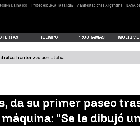
losión Damasco
Tiroteo escuela Tailandia
Manifestaciones Argentina
NASA pa
OTERÍAS
TIEMPO
PROGRAMAS
MULTIME
troles fronterizos con Italia
 estás buscando?
s, da su primer paseo tra
máquina: "Se le dibujó un
car