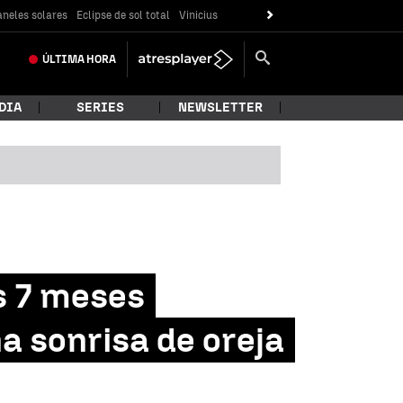
neles solares
Eclipse de sol total
Vinicius
ÚLTIMA
HORA
DIA
SERIES
NEWSLETTER
s 7 meses
a sonrisa de oreja