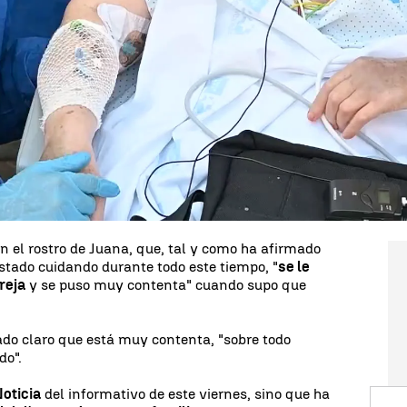
s
que este viernes ha podido vivir uno de sus
meses. Ese es el tiempo que se ha pasado
Hospital Gregorio Marañón de Madrid y sin poder
querido dar a Juana una sorpresa:
ha salido a
 y ha podido celebrar sus bodas de oro
. "Está muy
a, que no se ha separado de Juana en ningún
grande que puedan sacarla y que le pueda dar el
al", ha añadido.
en el rostro de Juana, que, tal y como ha afirmado
stado cuidando durante todo este tiempo, "
se le
reja
y se puso muy contenta" cuando supo que
ado claro que está muy contenta, "sobre todo
do".
oticia
del informativo de este viernes, sino que ha