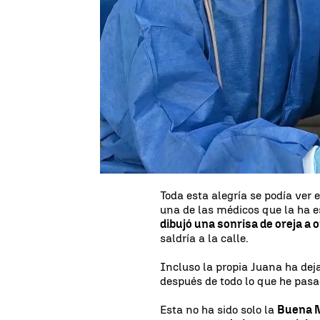
Juana
es una mujer de
70 año
mejores días desde hace siete 
conectada a una máquina
del 
salir de su habitación.
Este viernes, los médicos han 
pasear con su marido y su hija
contenta", ha declarado su hij
momento. "Es una alegría muy 
aire, que lleva mucho tiempo m
Toda esta alegría se podía ver 
una de las médicos que la ha e
dibujó una sonrisa de oreja a o
saldría a la calle.
Incluso la propia Juana ha dej
después de todo lo que he pasa
Esta no ha sido solo la
Buena N