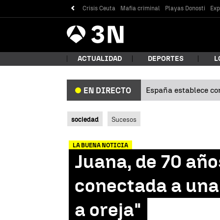
Crisis Ceuta
Mafia criminal
Playas Donosti
Exp
Antena
Noticias
3
ACTUALIDAD
DEPORTES
L
España establece con
EN DIRECTO
¿Qué
sociedad
Sucesos
LA BUENA NOTICIA
Juana, de 70 año
conectada a una 
a oreja"
Bus