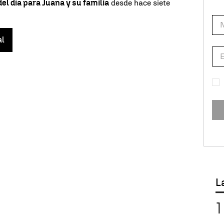
del día para Juana y su familia
desde hace siete
al
L