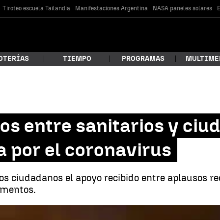
Tiroteo escuela Tailandia
Manifestaciones Argentina
NASA paneles solares
E
OTERÍAS
TIEMPO
PROGRAMAS
MULTIME
 estás buscando?
s entre sanitarios y ciu
 por el coronavirus
 ciudadanos el apoyo recibido entre aplausos rec
omentos.
car
Emotivos aplausos entre sanitarios y ciudadanos en el est