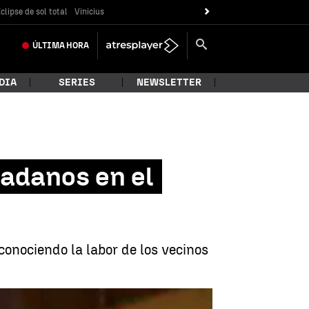
clipse de sol total
Vinicius
ÚLTIMA
HORA
DIA
SERIES
NEWSLETTER
dadanos en el
onociendo la labor de los vecinos
ado de alarma por el coronavirus |
Antena 3 Noticias