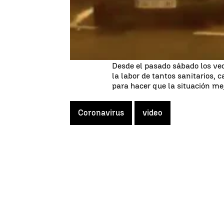
Emergencias Madrid ha publica
escucha los aplausos de los c
aplausos agradeciendo la labo
durante el estado de alarma a
días.
Desde el pasado sábado los ve
la labor de tantos sanitarios, 
para hacer que la situación mej
Coronavirus
video