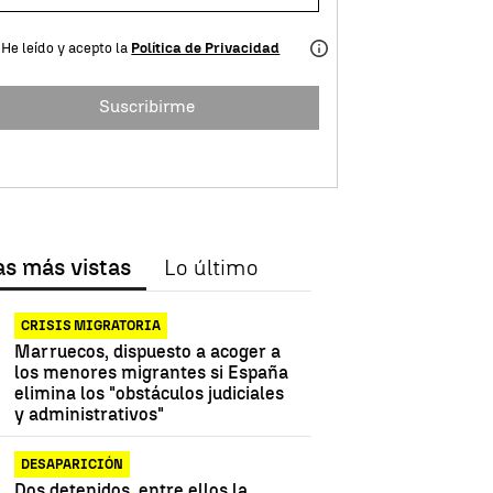
He leído y acepto la
Política de Privacidad
Suscribirme
as más vistas
Lo último
CRISIS MIGRATORIA
Marruecos, dispuesto a acoger a
los menores migrantes si España
elimina los "obstáculos judiciales
y administrativos"
DESAPARICIÓN
Dos detenidos, entre ellos la