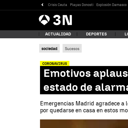
Crisis Ceuta
Playas Donosti
Explosión Damasco
Antena
Noticias
3
ACTUALIDAD
DEPORTES
L
sociedad
Sucesos
¿Qué
CORONAVIRUS
Emotivos aplauso
estado de alarma
Emergencias Madrid agradece a los
por quedarse en casa en estos m
Bus