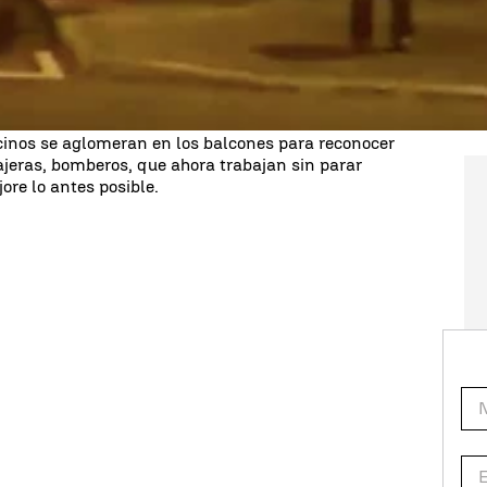
do un vídeo en su cuenta de Twitter donde se
iudadanos y donde ellos responde
con más
r que toca a los vecinos,
que es quedarse en casa
probado por el Gobierno y que mínimo durará 15
cinos se aglomeran en los balcones para reconocer
cajeras, bomberos, que ahora trabajan sin parar
ore lo antes posible.