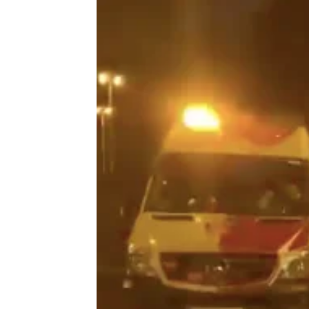
Madrid
Antena 3 Noticias
Publicado:
17 de marzo de 2020, 10:34
En la noche de este lunes
los 
a los sanitarios que
están vela
infectados por coronavirus en 