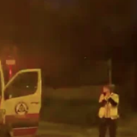
Whatsapp
Facebook
X
Linkedin
ciudadanos salieron a sus balcones para aplaudir
ndo por todos los pacientes que se encuentran
España.