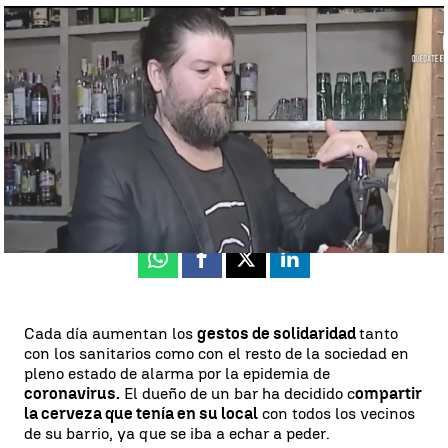
El dueño de un bar reparte cerveza a sus vecinos, entre los gestos
de solidaridad en tiempos del coronavirus |
Antena 3 Noticias
Antena 3 Noticias
Actualizado:
19 de marzo de 2020, 16:01
Publicado:
19 de marzo de 2020, 16:00
Whatsapp
Facebook
X
Linkedin
Cada día aumentan los
gestos de solidaridad
tanto
con los sanitarios como con el resto de la sociedad en
pleno estado de alarma por la epidemia de
coronavirus.
El dueño de un bar ha decidido c
ompartir
la cerveza que tenía en su local
con todos los vecinos
de su barrio, ya que se iba a echar a peder.