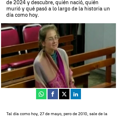
de 2024 y descubre, quién nació, quién
murió y qué pasó a lo largo de la historia un
día como hoy.
Efemérides de hoy 27 de mayo de 2024: Lori Berenson en libertad
condicional |
Efemérides de hoy 27 de mayo de 2024: ¿Qué pasó el
27 de mayo?
Leonela Valencia
Publicado:
27 de mayo de 2024, 06:02
Whatsapp
Facebook
X
Linkedin
Tal día como hoy, 27 de mayo, pero de 2010, sale de la