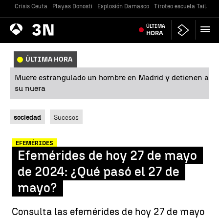
Crisis Ceuta
Playas Donosti
Explosión Damasco
Tiroteo escuela Tailandi
Antena
ÚLTIMA
Noticias
3
HORA
ÚLTIMA HORA
Muere estrangulado un hombre en Madrid y detienen a
su nuera
sociedad
Sucesos
EFEMÉRIDES
Efemérides de hoy 27 de mayo
de 2024: ¿Qué pasó el 27 de
mayo?
Consulta las efemérides de hoy 27 de mayo