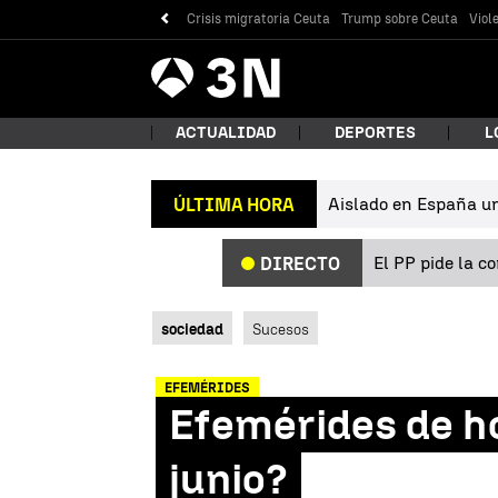
Crisis migratoria Ceuta
Trump sobre Ceuta
Viol
Antena
Noticias
3
ACTUALIDAD
DEPORTES
L
Aislado en España un 
ÚLTIMA HORA
¿Qué
El PP pide la c
DIRECTO
sociedad
Sucesos
EFEMÉRIDES
Efemérides de ho
Bus
junio?