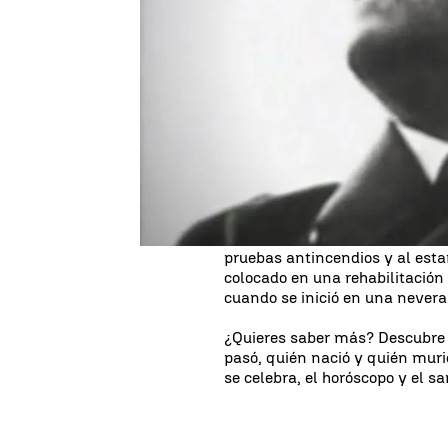
Tal día como hoy, un 14 de juni
un París
prácticamente vacío t
éxodo de miles de ciudadanos. N
Adolf Hitler celebra su victori
Francia firmara un armisticio 
quedara ocupada por los alem
El 14 de junio, pero de 2017, 7
Grenfell de Londres
, edificio
distribuidos en 24 plantas. El 
pruebas antincendios y al esta
colocado en una rehabilitación
cuando se inició en una nevera
¿Quieres saber más? Descubre
pasó, quién nació y quién muri
se celebra, el horóscopo y el sa