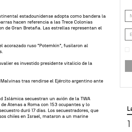
tinental estadounidense adopta como bandera la
barras hacen referencia a las Trece Colonias
on de Gran Bretaña. Las estrellas representan el
el acorazado ruso "Potemkin", fusilaron al
s.
alier es investido presidente vitalicio de la
Malvinas tras rendirse el Ejército argentino ante
had Islámica secuestran un avión de la TWA
 de Atenas a Roma con 153 ocupantes y lo
L
 secuestro duró 17 días. Los secuestradores, que
esos chiíes en Israel, mataron a un marine