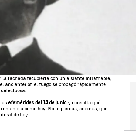
o, pero 1940, las
tropas del Ejército nazi entran en
ras la marcha del Gobierno francés a Burdeos y el
o hubo resistencia. 9 días después, el 23 de junio,
a paseando por París, tan solo un día después que
con el Tercer Reich alemán y gran parte del país
anes.
2 personas mueren en el
incendio de la torre
 de viviendas sociales de 120 apartamentos
revestimiento del edificio no había sido sometido a
r la fachada recubierta con un aislante inflamable,
 el año anterior, el fuego se propagó rápidamente
 defectuosa.
 las
efemérides del 14 de junio
y consulta qué
ó en un día como hoy. No te pierdas, además, qué
ntoral de hoy.