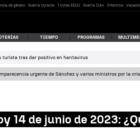
encia de género
Guerra Ucrania
Tiroteo EEUU
Guerra Irán
Infantino
Vacacio
OTERÍAS
TIEMPO
PROGRAMAS
MULTIME
turista tras dar positivo en hantavirus
 estás buscando?
omparecencia urgente de Sánchez y varios ministros por la cri
y 14 de junio de 2023: ¿Q
car