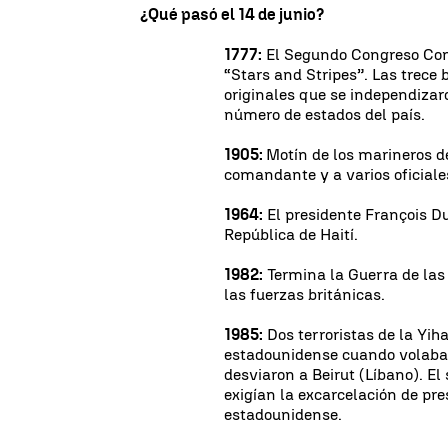
¿Qué pasó el 14 de junio?
1777:
El Segundo Congreso Con
“Stars and Stripes”. Las trece 
originales que se independizar
número de estados del país.
1905:
Motín de los marineros d
comandante y a varios oficiale
1964:
El presidente François Duv
República de Haití.
1982:
Termina la Guerra de las 
las fuerzas británicas.
1985:
Dos terroristas de la Yi
estadounidense cuando volaba
desviaron a Beirut (Líbano). El
exigían la excarcelación de pr
estadounidense.