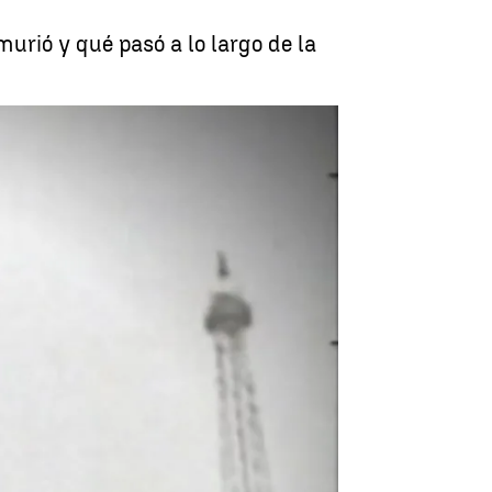
urió y qué pasó a lo largo de la
o: El Ejército nazi entra en París |
Antena 3 Noticias