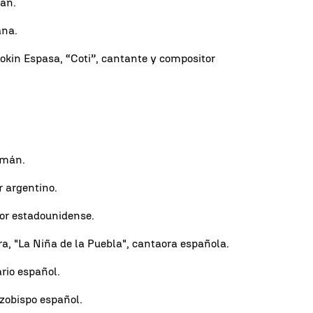
mán.
ana.
okin Espasa, “Coti”, cantante y compositor
emán.
r argentino.
or estadounidense.
a, "La Niña de la Puebla", cantaora española.
rio español.
zobispo español.