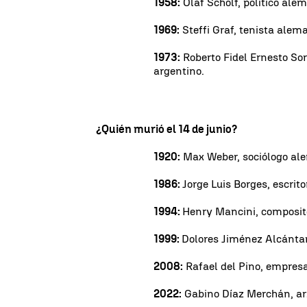
1958:
Olaf Scholf, político ale
1969:
Steffi Graf, tenista alem
1973:
Roberto Fidel Ernesto Sor
argentino.
¿Quién murió el 14 de junio?
1920:
Max Weber, sociólogo al
1986:
Jorge Luis Borges, escrito
1994:
Henry Mancini, composit
1999:
Dolores Jiménez Alcántar
2008:
Rafael del Pino, empresa
2022:
Gabino Díaz Merchán, ar