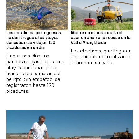
PAÍS VASCO
Cataluña
Las carabelas portuguesas
Muere un excursionista al
no dan tregua a las playas
caer en una zona rocosa en la
donostiarras y dejan 120
Vall d´Aran, Lleida
picaduras en un día
Los efectivos, que llegaron
Hace unos días, las
en helicóptero, localizaron
banderas rojas de las tres
al hombre sin vida.
playas ondeaban para
avisar a los bañistas del
peligro. Sin embargo, se
registraron hasta 120
picaduras.