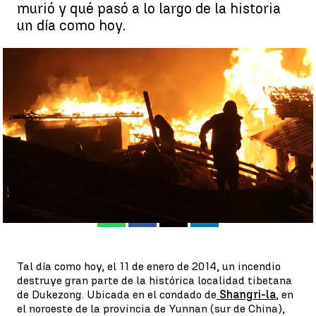
murió y qué pasó a lo largo de la historia
un día como hoy.
Efemérides de hoy 11 de enero de 2023: ¿Qué pasó el 11 de
enero? |
EFE
Ana Aguado
Publicado:
11 de enero de 2023, 06:05
Whatsapp
Facebook
X
Linkedin
Tal día como hoy, el 11 de enero de 2014, un incendio
destruye gran parte de la histórica localidad tibetana
de Dukezong. Ubicada en el condado de
Shangri-la
, en
el noroeste de la provincia de Yunnan (sur de China),