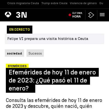
Crisis migratoria Ceuta
Trump sobre Ceuta
Violencia de género
Guerra
Antena
ÚLTIMA
Noticias
3
HORA
EN DIRECTO
Felipe VI prepara una visita histórica a Ceuta
sociedad
Sucesos
EFEMÉRIDES
Efemérides de hoy 11 de enero
de 2023: ¿Qué pasó el 11 de
enero?
Consulta las efemérides de hoy 11 de enero
de 2023 y descubre, quién nació, quién