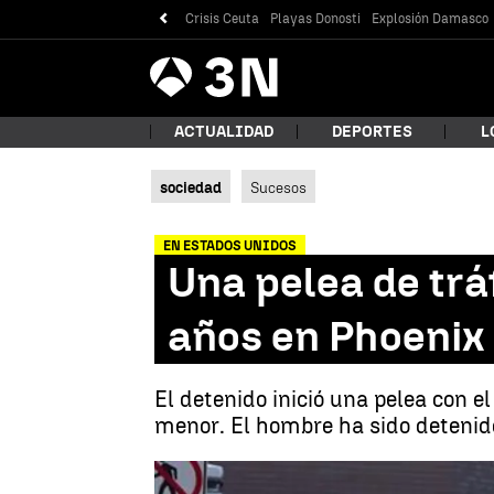
Crisis Ceuta
Playas Donosti
Explosión Damasco
Antena
Noticias
3
ACTUALIDAD
DEPORTES
L
sociedad
Sucesos
¿Qué
EN ESTADOS UNIDOS
Una pelea de trá
años en Phoenix
El detenido inició una pelea con e
menor. El hombre ha sido detenid
Bus