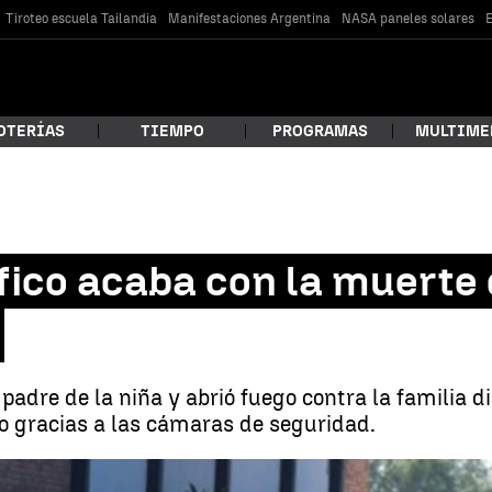
Tiroteo escuela Tailandia
Manifestaciones Argentina
NASA paneles solares
E
OTERÍAS
TIEMPO
PROGRAMAS
MULTIME
 estás buscando?
fico acaba con la muerte 
l padre de la niña y abrió fuego contra la familia
o gracias a las cámaras de seguridad.
car