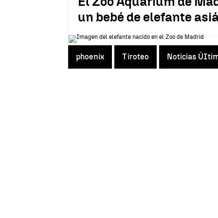
El Zoo Aquarium de Madri
un bebé de elefante asi
phoenix
Tiroteo
Noticias ÚIti