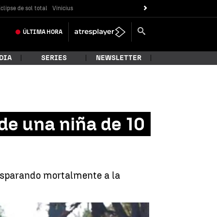
clipse de sol total
Vinicius
ÚLTIMA
HORA
DIA
SERIES
NEWSLETTER
de una niña de 10
 disparando mortalmente a la