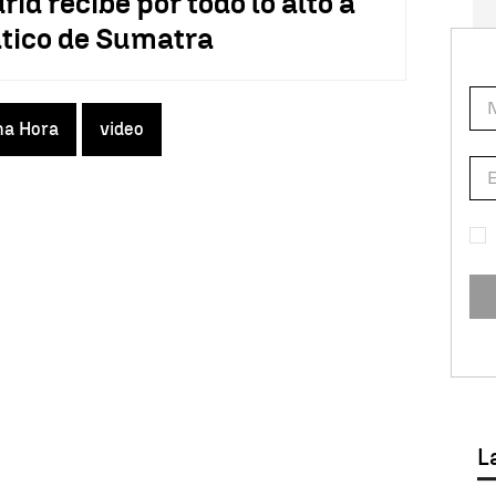
d recibe por todo lo alto a
ático de Sumatra
ma Hora
video
L