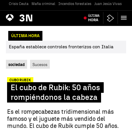
Crisis Ceuta
Mafia criminal
Incendios forestales
Juan Jesús Vivas
Vivi
Antena
ÚLTIMA
Noticias
3
HORA
ÚLTIMA HORA
España establece controles fronterizos con Italia
sociedad
Sucesos
CUBO RUBIK
El cubo de Rubik: 50 años
rompiéndonos la cabeza
Es el rompecabezas tridimensional más
famoso y el juguete más vendido del
mundo. El cubo de Rubik cumple 50 años.