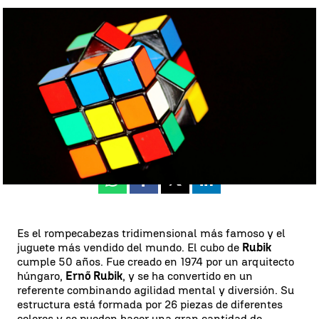
El cubo de Rubik: 50 años rompiéndonos la cabeza |
Pexels
Vicente Ibáñez
Publicado:
17 de julio de 2024, 23:15
Whatsapp
Facebook
X
Linkedin
Es el rompecabezas tridimensional más famoso y el
juguete más vendido del mundo. El cubo de
Rubik
cumple 50 años. Fue creado en 1974 por un arquitecto
húngaro,
Ernő Rubik
, y se ha convertido en un
referente combinando agilidad mental y diversión. Su
estructura está formada por 26 piezas de diferentes
colores y se pueden hacer una gran cantidad de