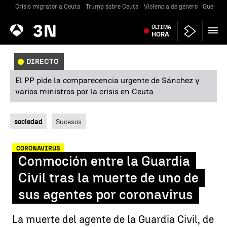
Crisis migratoria Ceuta
Trump sobre Ceuta
Violencia de género
Guerra U
Antena
ÚLTIMA
Noticias
3
HORA
DIRECTO
El PP pide la comparecencia urgente de Sánchez y
varios ministros por la crisis en Ceuta
sociedad
Sucesos
CORONAVIRUS
Conmoción entre la Guardia
Civil tras la muerte de uno de
sus agentes por coronavirus
La muerte del agente de la Guardia Civil, de