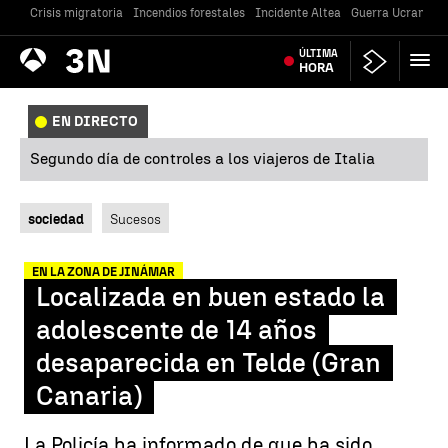
Crisis migratoria
Incendios forestales
Incidente Altea
Guerra Ucrania
Antena
ÚLTIMA
Noticias
3
HORA
EN DIRECTO
Segundo día de controles a los viajeros de Italia
sociedad
Sucesos
EN LA ZONA DE JINÁMAR
Localizada en buen estado la
adolescente de 14 años
desaparecida en Telde (Gran
Canaria)
La Policía ha informado de que ha sido