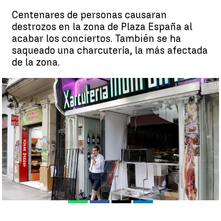
Centenares de personas causaran
destrozos en la zona de Plaza España al
acabar los conciertos. También se ha
saqueado una charcutería, la más afectada
de la zona.
Graves disturbios en las fiestas de la Mercè que terminan con
un muerto apuñalado y comercios saqueados |
EFE
Pedro Jiménez
Publicado:
26 de septiembre de 2022, 17:44
Whatsapp
Facebook
X
Linkedin