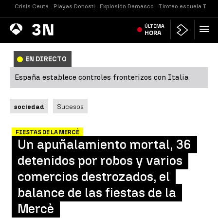
Crisis Ceuta
Playas Donosti
Explosión Damasco
Tiroteo escuela Taila
Antena
ÚLTIMA
Noticias
3
HORA
EN DIRECTO
España establece controles fronterizos con Italia
sociedad
Sucesos
FIESTAS DE LA MERCÈ
Un apuñalamiento mortal, 36
detenidos por robos y varios
comercios destrozados, el
balance de las fiestas de la
Mercè