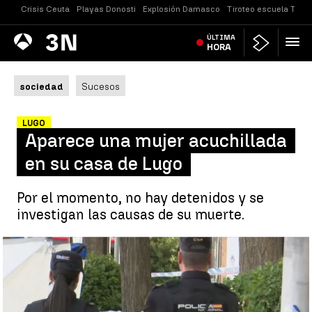
Crisis Ceuta
Playas Donosti
Explosión Damasco
Tiroteo escuela Taila
Antena
ÚLTIMA
Noticias
3
HORA
sociedad
Sucesos
LUGO
Aparece una mujer acuchillada
en su casa de Lugo
Por el momento, no hay detenidos y se
investigan las causas de su muerte.
Aparece una mujer acuchillada en su casa de Lugo |
antena3noticias.com