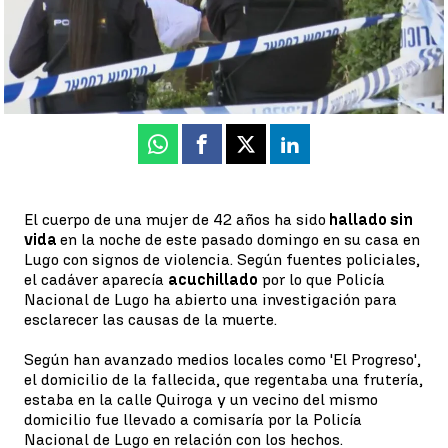
Antena 3 Noticias
Actualizado:
28 de noviembre de 2022, 15:52
Publicado:
28 de noviembre de 2022, 08:52
Whatsapp
Facebook
X
Linkedin
El cuerpo de una mujer de 42 años ha sido
hallado sin
vida
en la noche de este pasado domingo en su casa en
Lugo con signos de violencia. Según fuentes policiales,
el cadáver aparecía
acuchillado
por lo que Policía
Nacional de Lugo ha abierto una investigación para
esclarecer las causas de la muerte.
Según han avanzado medios locales como 'El Progreso',
el domicilio de la fallecida, que regentaba una frutería,
estaba en la calle Quiroga y un vecino del mismo
domicilio fue llevado a comisaría por la Policía
Nacional de Lugo en relación con los hechos.