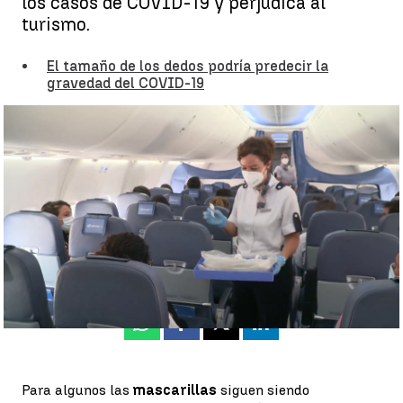
los casos de COVID-19 y perjudica al
turismo.
El tamaño de los dedos podría predecir la
gravedad del COVID-19
¿Mascarillas en aviones? |
A3N
Rosa María Salcedo
Publicado:
14 de noviembre de 2022, 23:11
Whatsapp
Facebook
X
Linkedin
Para algunos las
mascarillas
siguen siendo