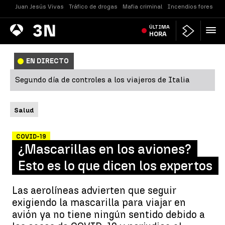
Juan Jesús Vivas
Tráfico de drogas
Mafia criminal
Incendios forestale
Antena
ÚLTIMA
Noticias
3
HORA
EN DIRECTO
Segundo día de controles a los viajeros de Italia
Salud
COVID-19
¿Mascarillas en los aviones?
Esto es lo que dicen los expertos
Las aerolíneas advierten que seguir
exigiendo la mascarilla para viajar en
avión ya no tiene ningún sentido debido a