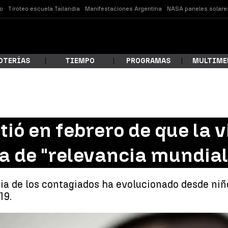
o
Tiroteo escuela Tailandia
Manifestaciones Argentina
NASA paneles solare
OTERÍAS
TIEMPO
PROGRAMAS
MULTIME
 estás buscando?
tió en febrero de que la 
 de "relevancia mundial
dia de los contagiados ha evolucionado desde ni
19.
ar