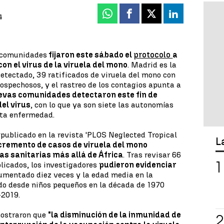
Whatsapp
Facebook
X
Linkedin
4
s comunidades
fijaron este sábado el
protocolo
a
on el virus de la viruela del mono
. Madrid es la
tectado, 39 ratificados de viruela del mono con
sospechosos, y el rastreo de los contagios apunta a
evas comunidades detectaron este fin de
el virus
, con lo que ya son siete las autonomías
sta enfermedad.
 publicado en la revista 'PLOS Neglected Tropical
L
ncremento de casos de viruela del mono
s sanitarias más allá de África
. Tras revisar 66
licados, los investigadores
pudieron evidenciar
umentado diez veces y la edad media en la
do desde niños pequeños en la década de 1970
-2019.
mostraron que
"la disminución de la inmunidad de