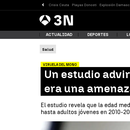
Crisis Ceuta
Playas Donosti
Explosión Damasc
Antena
Noticias
3
ACTUALIDAD
DEPORTES
L
Salud
¿Qué
VIRUELA DEL MONO
Un estudio advir
era una amenaza
El estudio revela que la edad me
hasta adultos jóvenes en 2010-20
Busc