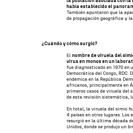
la población asociada con la 
había establecido el panoram
También apuntaron que la apari
de propagación geográfica y l
¿Cuándo y cómo surgió?
El
nombre de viruela del simio
virus en monos en un laborat
fue diagnosticado en 1970 en 
Democrática del Congo, RDC. De
endémica en la República Demo
africanos, principalmente en Áf
primeros casos de viruela del 
de esta revisión sistemática, 
En total, la viruela del simio
4 países en otros lugares. Los
resurgió en la última década d
Unidos, donde se produjo un br