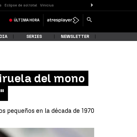
s
Eclipse de sol total
Vinicius
ÚLTIMA
HORA
DIA
SERIES
NEWSLETTER
viruela del mono
"
ños pequeños en la década de 1970