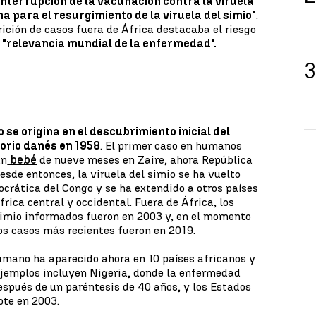
interrupción de la vacunación contra la viruela
a para el resurgimiento de la viruela del simio"
.
ción de casos fuera de África destacaba el riesgo
a
"relevancia mundial de la enfermedad".
 se origina en el descubrimiento inicial del
orio danés en 1958
. El primer caso en humanos
un
bebé
de nueve meses en Zaire, ahora República
sde entonces, la viruela del simio se ha vuelto
crática del Congo y se ha extendido a otros países
rica central y occidental. Fuera de África, los
simio informados fueron en 2003 y, en el momento
los casos más recientes fueron en 2019.
 humano ha aparecido ahora en 10 países africanos y
 ejemplos incluyen Nigeria, donde la enfermedad
espués de un paréntesis de 40 años, y los Estados
ote en 2003.