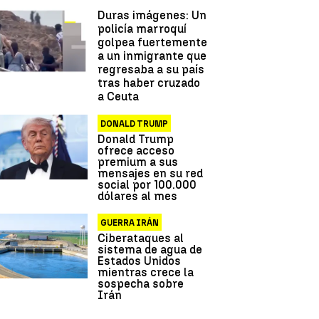
Duras imágenes: Un
policía marroquí
n
golpea fuertemente
a un inmigrante que
regresaba a su país
tras haber cruzado
a Ceuta
DONALD TRUMP
Donald Trump
ofrece acceso
premium a sus
mensajes en su red
social por 100.000
dólares al mes
GUERRA IRÁN
Ciberataques al
sistema de agua de
Estados Unidos
mientras crece la
sospecha sobre
Irán