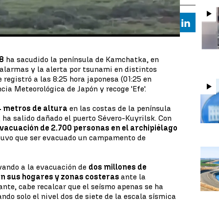
Whatsapp
Facebook
X
Linkedi
8
ha sacudido la península de Kamchatka, en
 alarmas y la alerta por tsunami en distintos
 registró a las 8:25 hora japonesa (01:25 en
ia Meteorológica de Japón y recoge 'Efe'.
 metros de altura
en las costas de la península
ha salido dañado el puerto Sévero-Kuyrilsk. Con
vacuación de 2.700 personas en el archipiélago
tuvo que ser evacuado un campamento de
vando a la evacuación de
dos millones de
n sus hogares y zonas costeras
ante la
ante, cabe recalcar que el seísmo apenas se ha
ndo solo el nivel dos de siete de la escala sísmica