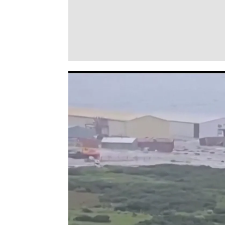
Vídeo El momento en el que los tsuna
TSUNAMI
Vídeo: El momento en el que 
comienzan a azotar diferente
Distintos países tienen la mirada puesta en
magnitud 8’7 ha sacudido la península de 
distintos países bañados por el océano Pací
VÍDEO: El momento en el que se desat
Península de Kamchatka, Rusia
Última hora de la alerta de tsunami e
un terremoto de 8'7: Japón confirma