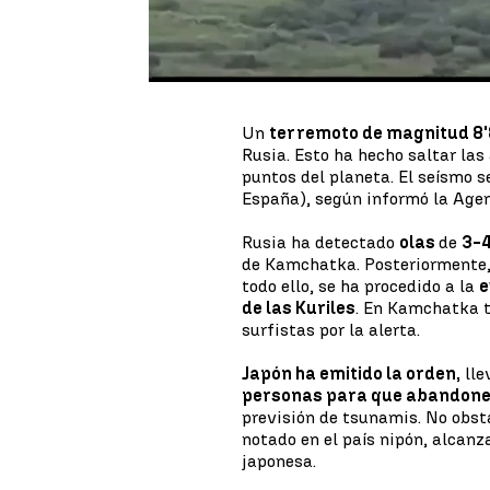
Beni López
Publicado:
30 de julio de 2025, 10:40
Un
terremoto de magnitud 8'
Rusia. Esto ha hecho saltar las
puntos del planeta. El seísmo se
España), según informó la Agenc
Rusia ha detectado
olas
de
3-4
de Kamchatka. Posteriormente, 
todo ello, se ha procedido a la
e
de las Kuriles
. En Kamchatka 
surfistas por la alerta.
Japón ha emitido la orden,
lle
personas para que abandone
previsión de tsunamis. No obst
notado en el país nipón, alcanza
japonesa.