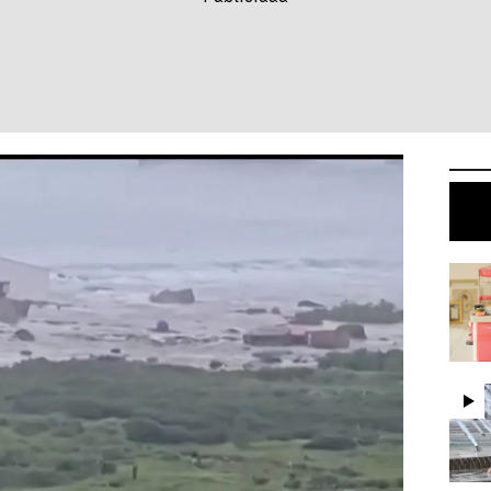
mis comienzan a azotar diferentes países tras el terremoto
las primeras olas de los tsunamis
s países tras el terremoto
 los tsunamis. Todo ello, tras terremoto de
Kamchatka, en Rusia, que ha activado la alerta en
fico.
a el pánico durante el terremoto en la
n el este de Rusia, Japón, Alaska y Hawái tras
 un tsunami en la prefectura de Miyagi