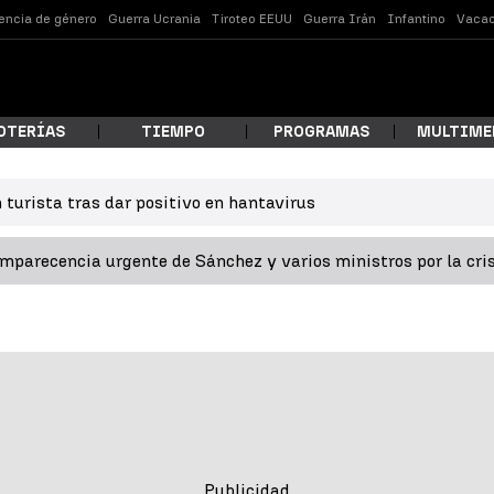
lencia de género
Guerra Ucrania
Tiroteo EEUU
Guerra Irán
Infantino
Vacac
OTERÍAS
TIEMPO
PROGRAMAS
MULTIME
 turista tras dar positivo en hantavirus
 estás buscando?
omparecencia urgente de Sánchez y varios ministros por la cri
ar