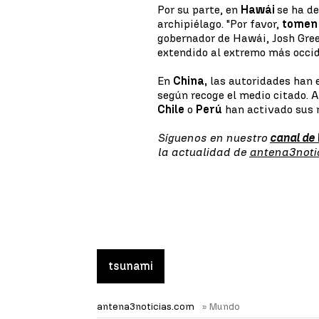
Por su parte, en
Hawái
se ha de
archipiélago. "Por favor,
tomen 
gobernador de Hawái, Josh Gree
extendido al extremo más occi
En
China,
las autoridades han 
según recoge el medio citado. 
Chile
o
Perú
han activado sus r
Síguenos en nuestro
canal de
la actualidad de
antena3noti
tsunami
antena3noticias.com
» Mundo