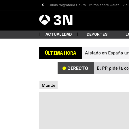
Crisis migratoria Ceuta
Trump sobre Ceuta
Vio
Antena
Noticias
3
ACTUALIDAD
DEPORTES
L
Aislado en España un
ÚLTIMA HORA
¿Qué
El PP pide la c
DIRECTO
Mundo
Busc