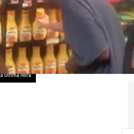
eo en
Facebook
en el que
su padre se sorprende
smo
reponer los estantes del
supermercado
. El
lizar este tipo de tareas.
alentizó su trabajo para que este joven, que
era lenta, pudiera hacerlo durante más de 30
ha al padre expresar que estaba "viendo un
as Última Hora