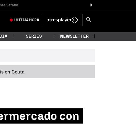
nes verano
ÚLTIMA
HORA
DIA
SERIES
NEWSLETTER
sis en Ceuta
upermercado con