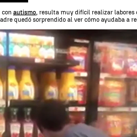
n con
autismo
, resulta muy difícil realizar labore
padre quedó sorprendido al ver cómo ayudaba a re
El emotivo gesto del trabajador de un s
Whatsapp
Facebook
X
Linkedin