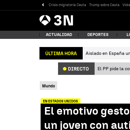
Crisis migratoria Ceuta
Trump sobre Ceuta
Viol
Antena
Noticias
3
ACTUALIDAD
DEPORTES
L
Aislado en España un 
ÚLTIMA HORA
¿Qué
El PP pide la c
DIRECTO
Mundo
EN ESTADOS UNIDOS
El emotivo gest
Bus
un joven con au