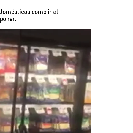
s domésticas como ir al
poner.
upermercado con un joven con autismo |
Antena3.com