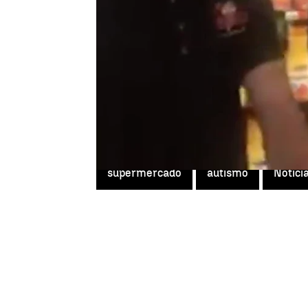
Una joven ha publicado un víd
al ver a su hermano con
auti
autismo hace que sea difícil rea
El empleado del supermercado r
realizaba la reposición de man
minutos. En el vídeo,
se escuc
milagro
"
.
supermercado
autismo
Notici