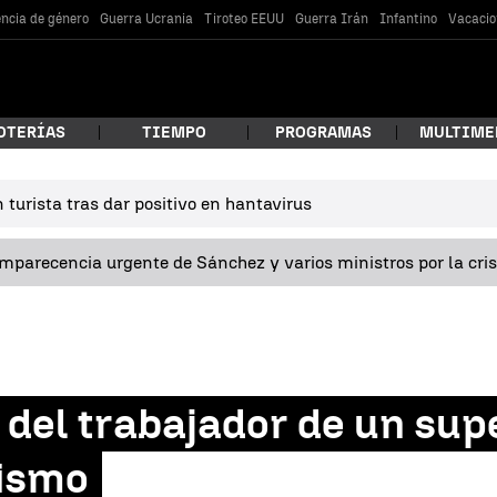
encia de género
Guerra Ucrania
Tiroteo EEUU
Guerra Irán
Infantino
Vacacio
OTERÍAS
TIEMPO
PROGRAMAS
MULTIME
turista tras dar positivo en hantavirus
 estás buscando?
omparecencia urgente de Sánchez y varios ministros por la cri
o del trabajador de un s
car
tismo