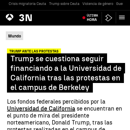
Crisis migratoria Ceuta
Trump sobre Ceuta
Violencia de género
Guerra U
Antena
ÚLTIMA
Noticias
3
HORA
Mundo
TRUMP ANTE LAS PROTESTAS
Trump se cuestiona seguir
financiando a la Universidad de
California tras las protestas en
el campus de Berkeley
Los fondos federales percibidos por la
Universidad de California
se encuentran en
el punto de mira del presidente
norteamericano, Donald Trump, tras las
protestas realizadas en el campus de