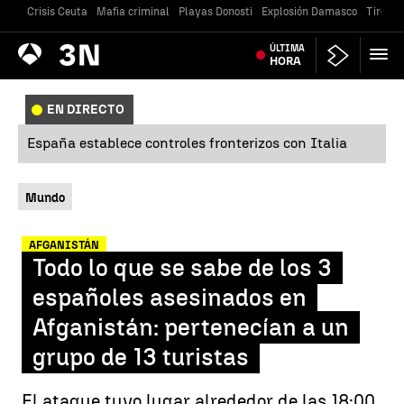
Crisis Ceuta
Mafia criminal
Playas Donosti
Explosión Damasco
Tiroteo
Antena
ÚLTIMA
Noticias
3
HORA
EN DIRECTO
España establece controles fronterizos con Italia
Mundo
AFGANISTÁN
Todo lo que se sabe de los 3
españoles asesinados en
Afganistán: pertenecían a un
grupo de 13 turistas
El ataque tuvo lugar alrededor de las 18:00