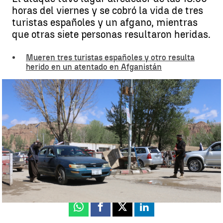
horas del viernes y se cobró la vida de tres
turistas españoles y un afgano, mientras
que otras siete personas resultaron heridas.
Mueren tres turistas españoles y otro resulta
herido en un atentado en Afganistán
Todo lo que se sabe de los 3 españoles asesinados en Afganistán |
EFE
Neila Gallego
Publicado:
18 de mayo de 2024, 12:45
Whatsapp
Facebook
X
Linkedin