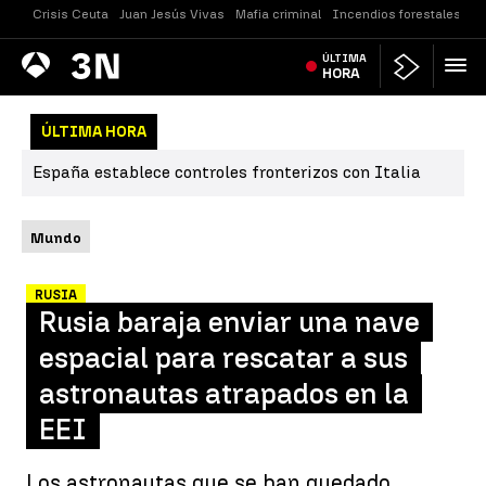
Crisis Ceuta
Juan Jesús Vivas
Mafia criminal
Incendios forestales
Vi
Antena
ÚLTIMA
Noticias
3
HORA
ÚLTIMA HORA
España establece controles fronterizos con Italia
Mundo
RUSIA
Rusia baraja enviar una nave
espacial para rescatar a sus
astronautas atrapados en la
EEI
Los astronautas que se han quedado