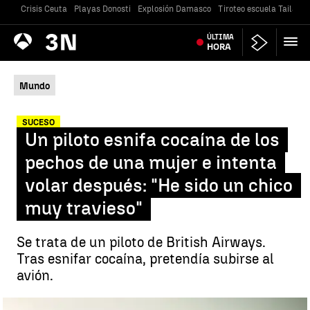
Crisis Ceuta
Playas Donosti
Explosión Damasco
Tiroteo escuela Tailandi
Antena
ÚLTIMA
Noticias
3
HORA
Mundo
SUCESO
Un piloto esnifa cocaína de los
pechos de una mujer e intenta
volar después: "He sido un chico
muy travieso"
Se trata de un piloto de British Airways.
Tras esnifar cocaína, pretendía subirse al
avión.