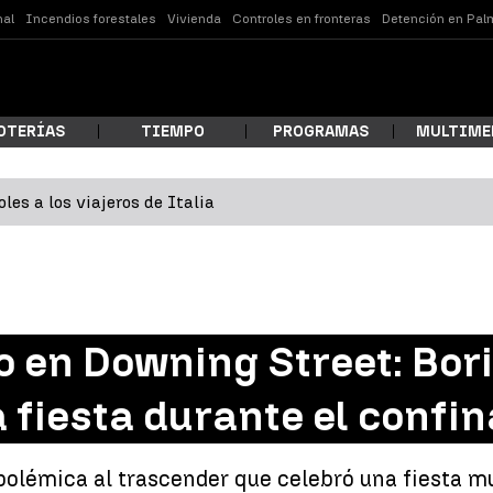
nal
Incendios forestales
Vivienda
Controles en fronteras
Detención en Pal
OTERÍAS
TIEMPO
PROGRAMAS
MULTIME
les a los viajeros de Italia
 estás buscando?
 en Downing Street: Bor
a fiesta durante el confi
ar
polémica al trascender que celebró una fiesta mu