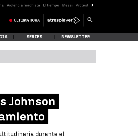
ma
Violencia machista
El tiempo
Messi
Protestas Sóller
Crisis Ceuta
ÚLTIMA
HORA
DIA
SERIES
NEWSLETTER
is Johnson
namiento
ltitudinaria durante el