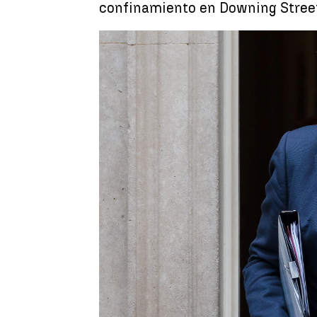
confinamiento en Downing Street
Eva Millán |
Virginia L. Esplá
Publicado:
11 de enero de 2022, 16:29