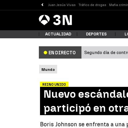
Juan Jesús Vivas
Tráfico de drogas
Mafia crimi
Antena
Noticias
3
ACTUALIDAD
DEPORTES
L
Segundo día de contro
EN DIRECTO
¿Qué
Mundo
REINO UNIDO
Nuevo escándalo
participó en otr
Busc
Boris Johnson se enfrenta a una 