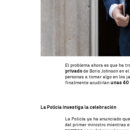
Más problemas para el primer 
una fiesta celebrada en Downi
coronavirus, durante el confin
que trasciende que ha participa
Se trata de la alegación más s
directamente al primer minist
habido fiestas. La excusa del 
reuniones de trabajo
, aunque
alcohol.
El problema ahora es que ha t
privado
de Boris Johnson en e
personas a tomar algo en los ja
finalmente acudirían
unas 40
La Policía investiga la celebración
La Policía ya ha anunciado que
del primer ministro mientras e