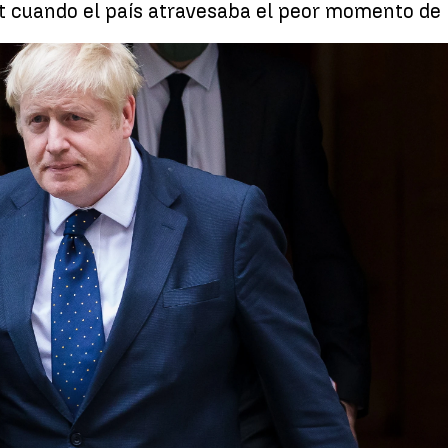
 cuando el país atravesaba el peor momento de 
Boris Johnson participó en una fiesta multitudinaria en Down
Whatsapp
Facebook
X
Linkedin