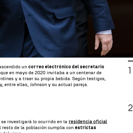
ministro británico
Boris Johnson
. Esta vez por
ng Street
en el peor momento de la pandemia
de
amiento. Es la segunda fiesta multitudinaria en la
do Johnson. La Policía va a investigarlo.
eria de todo el escándalo puesto que implica
ro, quien hasta ahora había negado que hubiese
número 10 siempre ha sido que se trataba de
 reconocen que en ocasiones se había consumido
L
rascendido un
correo electrónico del secretario
l que en mayo de 2020 invitaba a un centenar de
rdines y a traer su propia bebida. Según testigos,
y, entre ellas, Johnson y su actual pareja.
 se investigará lo ocurrido en la
residencia oficial
l resto de la población cumplía con
estrictas