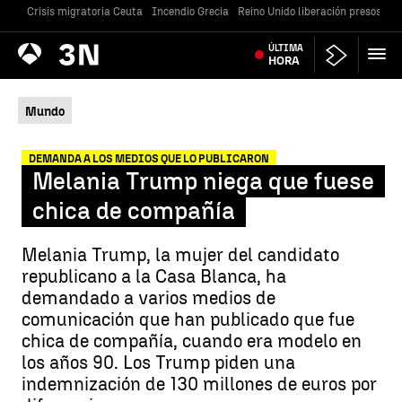
Crisis migratoria Ceuta
Incendio Grecia
Reino Unido liberación presos
Gu
Antena
ÚLTIMA
Noticias
3
HORA
Mundo
DEMANDA A LOS MEDIOS QUE LO PUBLICARON
Melania Trump niega que fuese
chica de compañía
Melania Trump, la mujer del candidato
republicano a la Casa Blanca, ha
demandado a varios medios de
comunicación que han publicado que fue
chica de compañía, cuando era modelo en
los años 90. Los Trump piden una
indemnización de 130 millones de euros por