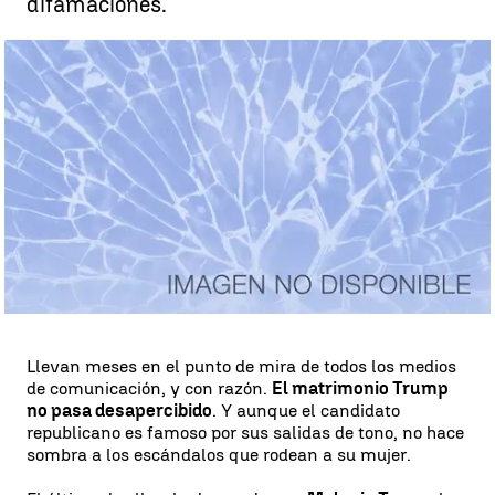
difamaciones.
Melania Trump niega que fuese chica de compañía |
antena3.com
Madrid
Antena 3 Noticias
Publicado:
03 de julio de 2018, 02:03
Whatsapp
Facebook
X
Linkedin
Llevan meses en el punto de mira de todos los medios
de comunicación, y con razón.
El matrimonio Trump
no pasa desapercibido
. Y aunque el candidato
republicano es famoso por sus salidas de tono, no hace
sombra a los escándalos que rodean a su mujer.