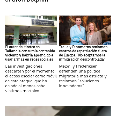
Tiroteo Tailandia
Inmigración
El autor del tiroteo en
Italia y Dinamarca reclaman
Tailandia consumía contenido
centros de repatriación fuera
violento y habría aprendido a
de Europa: "No aceptamos la
usar armas en redes sociales
inmigración descontrolada"
Las investigaciones
Meloni y Frederiksen
descartan por el momento
defienden una política
el acoso escolar como móvil
migratoria más estricta y
de este ataque, que ha
reclaman "soluciones
dejado al menos ocho
innovadoras"
víctimas mortales.