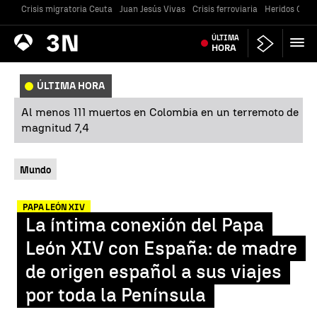
Crisis migratoria Ceuta
Juan Jesús Vivas
Crisis ferroviaria
Heridos Caste
Antena
ÚLTIMA
Noticias
3
HORA
ÚLTIMA HORA
Al menos 111 muertos en Colombia en un terremoto de
magnitud 7,4
Mundo
PAPA LEÓN XIV
La íntima conexión del Papa
León XIV con España: de madre
de origen español a sus viajes
por toda la Península