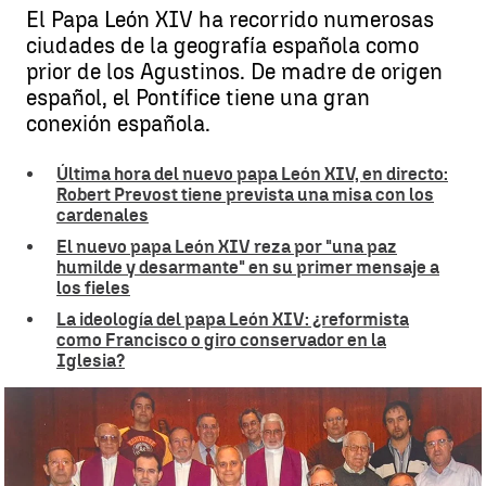
El Papa León XIV ha recorrido numerosas
ciudades de la geografía española como
prior de los Agustinos. De madre de origen
español, el Pontífice tiene una gran
conexión española.
Última hora del nuevo papa León XIV, en directo:
Robert Prevost tiene prevista una misa con los
cardenales
El nuevo papa León XIV reza por "una paz
humilde y desarmante" en su primer mensaje a
los fieles
La ideología del papa León XIV: ¿reformista
como Francisco o giro conservador en la
Iglesia?
El paso del Papa León XIV por España |
antena3.com