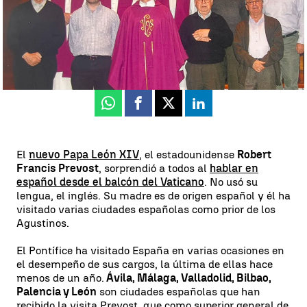
Laura Simón
Publicado:
09 de mayo de 2025, 08:32
Whatsapp
Facebook
X
Linkedin
El
nuevo Papa León XIV
, el estadounidense
Robert
Francis Prevost
, sorprendió a todos al
hablar en
español desde el balcón del Vaticano
. No usó su
lengua, el inglés. Su madre es de origen español y él ha
visitado varias ciudades españolas como prior de los
Agustinos.
El Pontífice ha visitado España en varias ocasiones en
el desempeño de sus cargos, la última de ellas hace
menos de un año.
Ávila, Málaga, Valladolid, Bilbao,
Palencia y León
son ciudades españolas que han
recibido la visita Prevost, que como superior general de