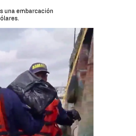
tes una embarcación
ólares.
 en un submarino en Colombia |
Antena 3 Noticias