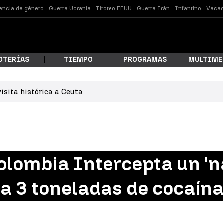
lencia de género
Guerra Ucrania
Tiroteo EEUU
Guerra Irán
Infantino
Vacac
OTERÍAS
TIEMPO
PROGRAMAS
MULTIME
isita histórica a Ceuta
 estás buscando?
Colombia Intercepta un '
a 3 toneladas de cocaína
ar