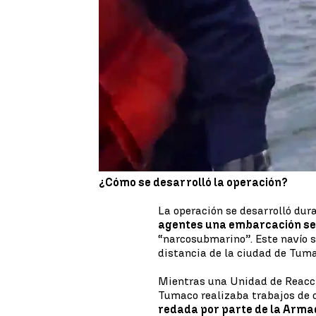
El
narcotráfico continúa sien
gobiernos de distintos países d
logrado dar un golpe a gran ni
El gobierno colombiano ha inc
toneladas de cocaína con
un va
aproximadamente.
¿Cómo se desarrolló la operación?
La operación se desarrolló dur
agentes una embarcación s
“narcosubmarino”. Este navío s
distancia de la ciudad de Tuma
Mientras una Unidad de Reacci
Tumaco realizaba trabajos de 
redada por parte de la Arm