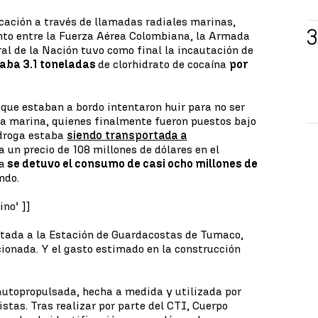
rcación a través de llamadas radiales marinas,
unto entre la Fuerza Aérea Colombiana, la Armada
ral de la Nación tuvo como final la incautación de
aba 3.1 toneladas
de clorhidrato de cocaína
por
ue estaban a bordo intentaron huir para no ser
la marina, quienes finalmente fueron puestos bajo
 droga estaba
siendo transportada a
ía un precio de 108 millones de dólares en el
a
se detuvo el consumo de casi ocho millones de
ndo.
no’ ]]
tada a la Estación de Guardacostas de Tumaco,
ionada. Y el gasto estimado en la construcción
autopropulsada, hecha a medida y utilizada por
stas. Tras realizar por parte del CTI, Cuerpo