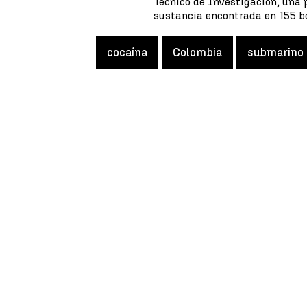
Técnico de Investigación, una p
sustancia encontrada en 155 b
cocaína
Colombia
submarino