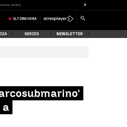
iones verano
ÚLTIMA
HORA
DIA
SERIES
NEWSLETTER
narcosubmarino'
 a