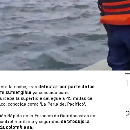
do una de las grandes luchas
en la mayoría de
el mundo. Y hoy, el
Gobierno de Colombia,
ha
vel a estas organizaciones armadas.
autado un submarino que transportaba tres
lor de 108 millones de dólares,
L
ante la noche, tras
detectar por parte de los
emisumergible
ya conocida como
urcaba la superficie del agua a 45 millas de
co, conocida como ‘La Perla del Pacífico’.
ón Rápida de la Estación de Guardacostas de
control marítimo y seguridad
se produjo la
ada colombiana
.