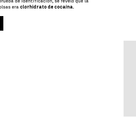
rueba de identificación, se reveló que la
olsas era
clorhidrato de cocaína.