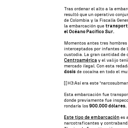
Tras ordenar el alto a la emba
resultó que un operativo conj
de Colombia y la Fiscalía Gene
la embarcación que
transport
el Océano Pacífico Sur.
Momentos antes tres hombres q
interceptados por infantes de 
custodia. La gran cantidad de
Centroamérica
y el valijo ten
mercado ilegal. Con esta redad
dosis
de cocaína en todo el mu
[[H3:Así era este ‘narcosubmari
Esta embarcación fue transpor
donde previamente fue inspecc
rondaría los
900.000 dólares.
Este tipo de embarcación
es 
narcotraficantes y contrabandi