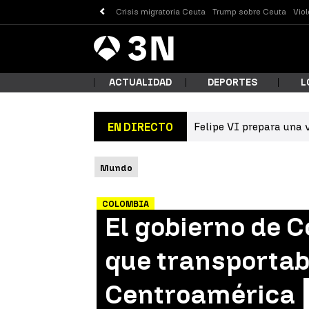
Crisis migratoria Ceuta
Trump sobre Ceuta
Vio
Antena
Noticias
3
ACTUALIDAD
DEPORTES
L
Felipe VI prepara una v
EN DIRECTO
¿Qué
Mundo
COLOMBIA
El gobierno de 
que transportab
Centroamérica
Busc