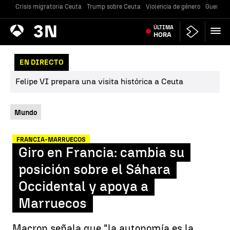
Crisis migratoria Ceuta
Trump sobre Ceuta
Violencia de género
Guerra U
Antena
ÚLTIMA
Noticias
3
HORA
EN DIRECTO
Felipe VI prepara una visita histórica a Ceuta
Mundo
FRANCIA-MARRUECOS
Giro en Francia: cambia su
posición sobre el Sáhara
Occidental y apoya a
Marruecos
Macron señala que "la autonomía es la