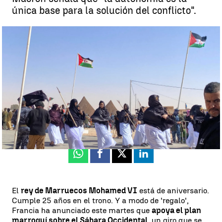
única base para la solución del conflicto".
Francia cambia su posición sobre el Sáhara Occidental y apoya a
Marruecos |
EFE
Luis Alcantud
Publicado:
30 de julio de 2024, 16:29
Whatsapp
Facebook
X
Linkedin
El
rey de Marruecos Mohamed VI
está de aniversario.
Cumple 25 años en el trono. Y a modo de 'regalo',
Francia ha anunciado este martes que
apoya el plan
marroquí sobre el Sáhara Occidental
, un giro que se