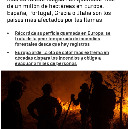
de un millón de hectáreas en Europa.
España, Portugal, Grecia o Italia son los
países más afectados por las llamas
Récord de superficie quemada en Europa: se
trata de la peor temporada de incendios
forestales desde que hay registros
Europa arde: la ola de calor más extrema en
décadas dispara los incendios y obliga a
evacuar a miles de personas
Europa sufre su peor año en incendios: España y Portugal son los
países más afectados por las llamas |
Europa Press
Alba Gutiérrez
Publicado:
30 de agosto de 2025, 21:19