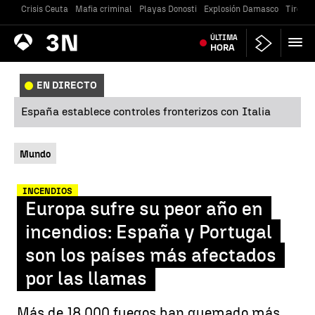
Crisis Ceuta
Mafia criminal
Playas Donosti
Explosión Damasco
Tiroteo
Antena
ÚLTIMA
Noticias
3
HORA
EN DIRECTO
España establece controles fronterizos con Italia
Mundo
INCENDIOS
Europa sufre su peor año en
incendios: España y Portugal
son los países más afectados
por las llamas
Más de 18.000 fuegos han quemado más