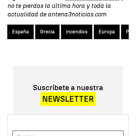
no te pierdas la última hora y toda la
actualidad de antena3noticias.com
España
Grecia
incendios
Europa
Port
Suscríbete a nuestra
NEWSLETTER