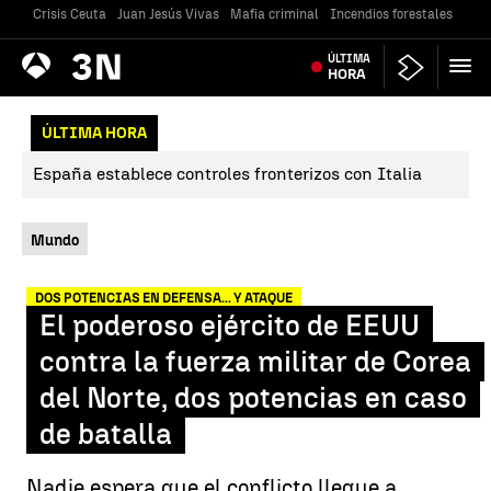
Crisis Ceuta
Juan Jesús Vivas
Mafia criminal
Incendios forestales
Vivi
Antena
ÚLTIMA
Noticias
3
HORA
ÚLTIMA HORA
España establece controles fronterizos con Italia
Mundo
DOS POTENCIAS EN DEFENSA... Y ATAQUE
El poderoso ejército de EEUU
contra la fuerza militar de Corea
del Norte, dos potencias en caso
de batalla
Nadie espera que el conflicto llegue a