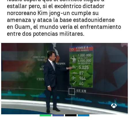
estallar pero, si el excéntrico dictador
norcoreano Kim jong-un cumple su
amenaza y ataca la base estadounidense
en Guam, el mundo vería el enfrentamiento
entre dos potencias militares.
El poderoso ejército de EEUU contra la fuerza militar de Corea del
Norte, dos potencias en caso de batalla |
antena3.com
Madrid
Antena 3 Noticias
Publicado:
12 de agosto de 2017, 15:15
Whatsapp
Facebook
X
Linkedin