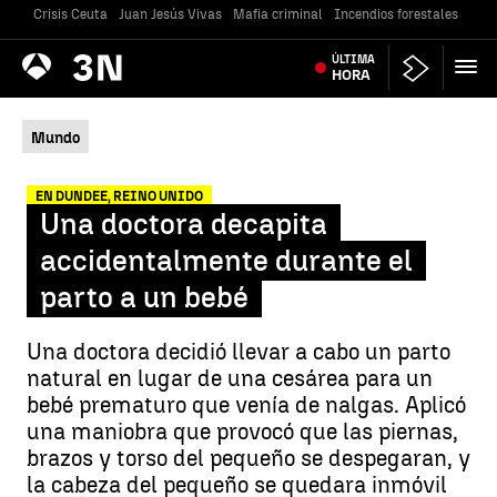
Crisis Ceuta
Juan Jesús Vivas
Mafia criminal
Incendios forestales
Vivi
Antena
ÚLTIMA
Noticias
3
HORA
Mundo
EN DUNDEE, REINO UNIDO
Una doctora decapita
accidentalmente durante el
parto a un bebé
Una doctora decidió llevar a cabo un parto
natural en lugar de una cesárea para un
bebé prematuro que venía de nalgas. Aplicó
una maniobra que provocó que las piernas,
brazos y torso del pequeño se despegaran, y
la cabeza del pequeño se quedara inmóvil