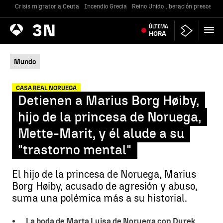
Crisis migratoria Ceuta
Incendio Grecia
Reino Unido liberación presos
Gu
Antena
ÚLTIMA
Noticias
3
HORA
Mundo
CASA REAL NORUEGA
Detienen a Marius Borg Høiby,
hijo de la princesa de Noruega,
Mette-Marit, y él alude a su
"trastorno mental"
El hijo de la princesa de Noruega, Marius
Borg Høiby, acusado de agresión y abuso,
suma una polémica más a su historial.
La boda de Marta Luisa de Noruega con Durek