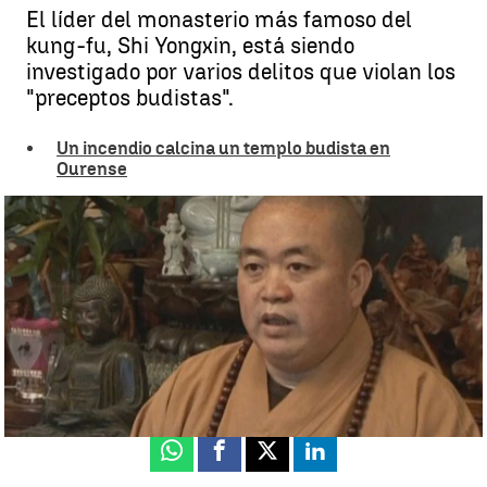
El líder del monasterio más famoso del
kung-fu, Shi Yongxin, está siendo
investigado por varios delitos que violan los
"preceptos budistas".
Un incendio calcina un templo budista en
Ourense
El abad del Templo Shaolin, acusado de malversar fondos y tener
hijos en secreto con varias amantes |
Antena 3 Noticias
Elena Basanta
Publicado:
28 de julio de 2025, 17:43
Whatsapp
Facebook
X
Linkedin