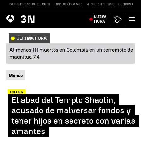
Crisis migratoria Ceuta
Juan Jesús Vivas
Crisis ferroviaria
Heridos Caste
Antena
ÚLTIMA
Noticias
3
HORA
ÚLTIMA HORA
Al menos 111 muertos en Colombia en un terremoto de
magnitud 7,4
Mundo
CHINA
El abad del Templo Shaolin,
acusado de malversar fondos y
tener hijos en secreto con varias
amantes