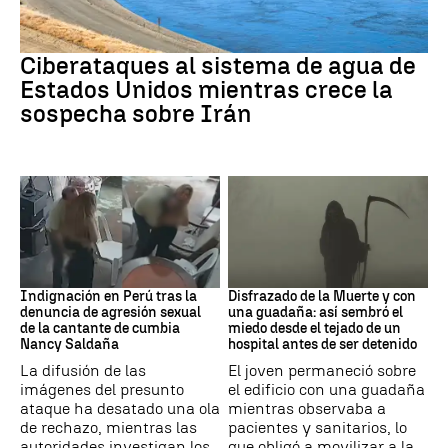
Guerra Irán
Ciberataques al sistema de agua de
Estados Unidos mientras crece la
sospecha sobre Irán
Perú
Muerte
Indignación en Perú tras la
Disfrazado de la Muerte y con
denuncia de agresión sexual
una guadaña: así sembró el
de la cantante de cumbia
miedo desde el tejado de un
Nancy Saldaña
hospital antes de ser detenido
La difusión de las
El joven permaneció sobre
imágenes del presunto
el edificio con una guadaña
ataque ha desatado una ola
mientras observaba a
de rechazo, mientras las
pacientes y sanitarios, lo
autoridades investigan los
que obligó a movilizar a la