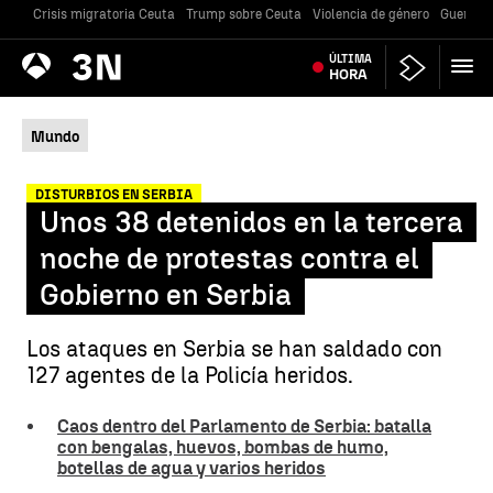
Crisis migratoria Ceuta
Trump sobre Ceuta
Violencia de género
Guerra U
Antena
ÚLTIMA
Noticias
3
HORA
Mundo
DISTURBIOS EN SERBIA
Unos 38 detenidos en la tercera
noche de protestas contra el
Gobierno en Serbia
Los ataques en Serbia se han saldado con
127 agentes de la Policía heridos.
Caos dentro del Parlamento de Serbia: batalla
con bengalas, huevos, bombas de humo,
botellas de agua y varios heridos