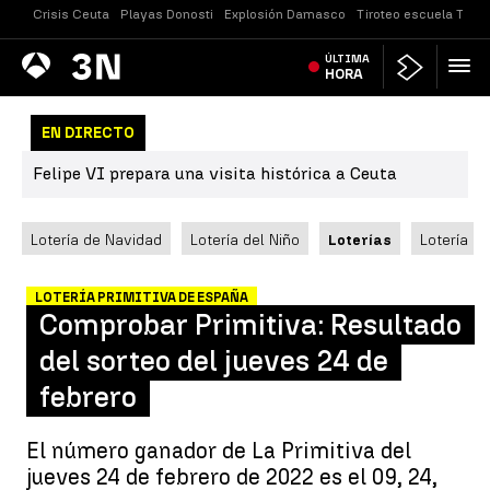
Crisis Ceuta
Playas Donosti
Explosión Damasco
Tiroteo escuela Taila
Antena
ÚLTIMA
Noticias
3
HORA
EN DIRECTO
Felipe VI prepara una visita histórica a Ceuta
Lotería de Navidad
Lotería del Niño
Loterías
Lotería N
LOTERÍA PRIMITIVA DE ESPAÑA
Comprobar Primitiva: Resultado
del sorteo del jueves 24 de
febrero
El número ganador de La Primitiva del
jueves 24 de febrero de 2022 es el 09, 24,