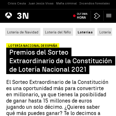
Crisis Ceuta
Juan Jesús Vivas
Mafia criminal
Incendios forestales
Vi
Antena
ÚLTIMA
Noticias
3
HORA
Lotería de Navidad
Lotería del Niño
Loterías
Lotería N
LOTERÍA NACIONAL DE ESPAÑA
Premios del Sorteo
Extraordinario de la Constitución
de Lotería Nacional 2021
El Sorteo Extraordinario de la Constitución
es una oportunidad más para convertirte
en millonario, ya que tienes la posibilidad
de ganar hasta 15 millones de euros
jugando un solo décimo. ¿Quieres saber
qué más puedes ganar? Te lo decimos a