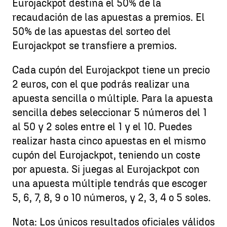
Eurojackpot destina el 50% de la
recaudación de las apuestas a premios. El
50% de las apuestas del sorteo del
Eurojackpot se transfiere a premios.
Cada cupón del Eurojackpot tiene un precio
2 euros, con el que podrás realizar una
apuesta sencilla o múltiple. Para la apuesta
sencilla debes seleccionar 5 números del 1
al 50 y 2 soles entre el 1 y el 10. Puedes
realizar hasta cinco apuestas en el mismo
cupón del Eurojackpot, teniendo un coste
por apuesta. Si juegas al Eurojackpot con
una apuesta múltiple tendrás que escoger
5, 6, 7, 8, 9 o 10 números, y 2, 3, 4 o 5 soles.
Nota: Los únicos resultados oficiales válidos