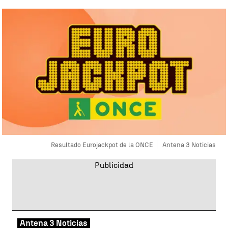
Resultado Eurojackpot de la ONCE
Antena 3 Noticias
Antena 3 Noticias