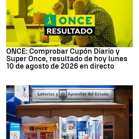
ONCE
ONCE: Comprobar Cupón Diario y
Super Once, resultado de hoy lunes
10 de agosto de 2026 en directo